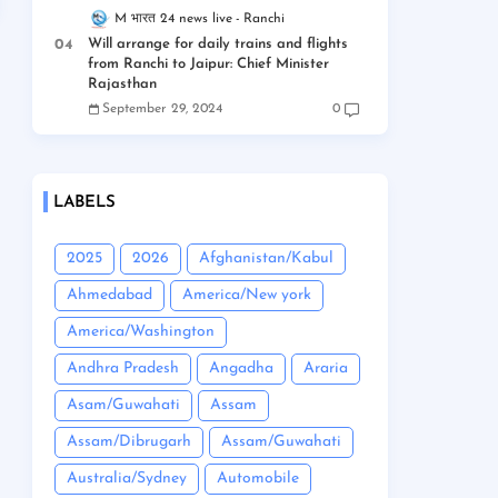
M भारत 24 news live
Ranchi
Will arrange for daily trains and flights
from Ranchi to Jaipur: Chief Minister
Rajasthan
September 29, 2024
0
LABELS
2025
2026
Afghanistan/Kabul
Ahmedabad
America/New york
America/Washington
Andhra Pradesh
Angadha
Araria
Asam/Guwahati
Assam
Assam/Dibrugarh
Assam/Guwahati
Australia/Sydney
Automobile