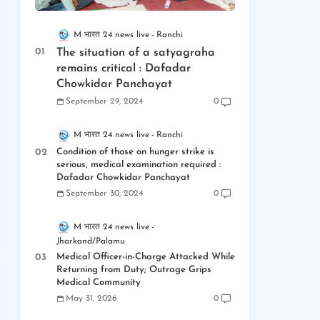
M भारत 24 news live
Ranchi
The situation of a satyagraha
remains critical : Dafadar
Chowkidar Panchayat
September 29, 2024
0
M भारत 24 news live
Ranchi
Condition of those on hunger strike is
serious, medical examination required :
Dafadar Chowkidar Panchayat
September 30, 2024
0
M भारत 24 news live
Jharkand/Palamu
Medical Officer-in-Charge Attacked While
Returning from Duty; Outrage Grips
Medical Community
May 31, 2026
0