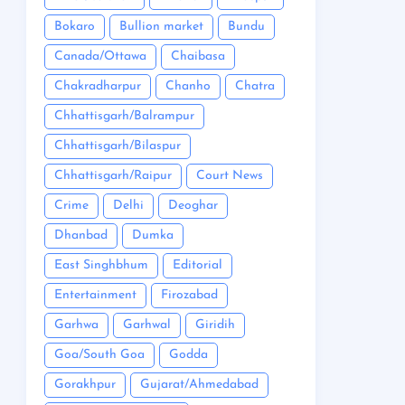
Bokaro
Bullion market
Bundu
Canada/Ottawa
Chaibasa
Chakradharpur
Chanho
Chatra
Chhattisgarh/Balrampur
Chhattisgarh/Bilaspur
Chhattisgarh/Raipur
Court News
Crime
Delhi
Deoghar
Dhanbad
Dumka
East Singhbhum
Editorial
Entertainment
Firozabad
Garhwa
Garhwal
Giridih
Goa/South Goa
Godda
Gorakhpur
Gujarat/Ahmedabad