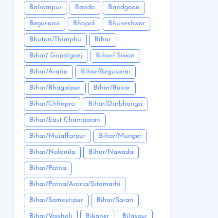
Balrampur
Banda
Bandgaon
Begusarai
Bhopal
Bhuneshwar
Bhutan/Thimphu
Bihar
Bihar/ Gopalganj
Bihar/ Siwan
Bihar/Araria
Bihar/Begusarai
Bihar/Bhagalpur
Bihar/Buxar
Bihar/Chhapra
Bihar/Darbhanga
Bihar/East Champaran
Bihar/Mujaffarpur
Bihar/Munger
Bihar/Nalanda
Bihar/Nawada
Bihar/Patna
Bihar/Patna/Araria/Sitamarhi
Bihar/Samastipur
Bihar/Saran
Bihar/Vaishali
Bikaner
Bilaspur