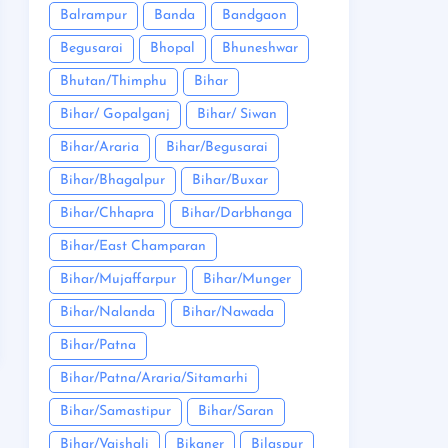
Balrampur
Banda
Bandgaon
Begusarai
Bhopal
Bhuneshwar
Bhutan/Thimphu
Bihar
Bihar/ Gopalganj
Bihar/ Siwan
Bihar/Araria
Bihar/Begusarai
Bihar/Bhagalpur
Bihar/Buxar
Bihar/Chhapra
Bihar/Darbhanga
Bihar/East Champaran
Bihar/Mujaffarpur
Bihar/Munger
Bihar/Nalanda
Bihar/Nawada
Bihar/Patna
Bihar/Patna/Araria/Sitamarhi
Bihar/Samastipur
Bihar/Saran
Bihar/Vaishali
Bikaner
Bilaspur