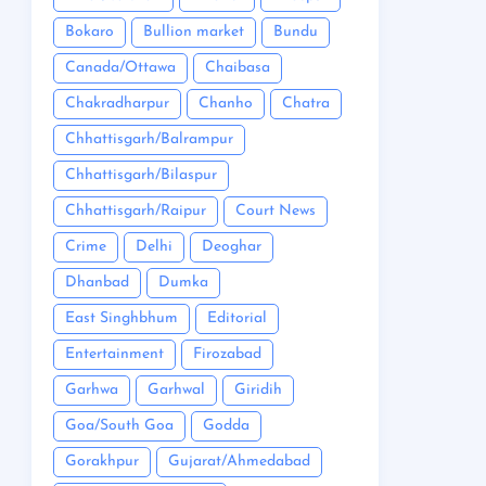
Bokaro
Bullion market
Bundu
Canada/Ottawa
Chaibasa
Chakradharpur
Chanho
Chatra
Chhattisgarh/Balrampur
Chhattisgarh/Bilaspur
Chhattisgarh/Raipur
Court News
Crime
Delhi
Deoghar
Dhanbad
Dumka
East Singhbhum
Editorial
Entertainment
Firozabad
Garhwa
Garhwal
Giridih
Goa/South Goa
Godda
Gorakhpur
Gujarat/Ahmedabad