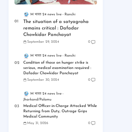
M भारत 24 news live
Ranchi
The situation of a satyagraha
remains critical : Dafadar
Chowkidar Panchayat
September 29, 2024
0
M भारत 24 news live
Ranchi
Condition of those on hunger strike is
serious, medical examination required :
Dafadar Chowkidar Panchayat
September 30, 2024
0
M भारत 24 news live
Jharkand/Palamu
Medical Officer-in-Charge Attacked While
Returning from Duty; Outrage Grips
Medical Community
May 31, 2026
0