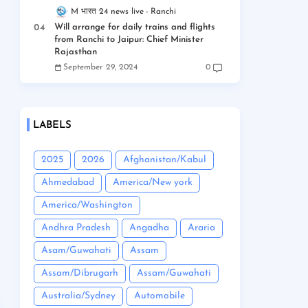
M भारत 24 news live
Ranchi
Will arrange for daily trains and flights
from Ranchi to Jaipur: Chief Minister
Rajasthan
September 29, 2024
0
LABELS
2025
2026
Afghanistan/Kabul
Ahmedabad
America/New york
America/Washington
Andhra Pradesh
Angadha
Araria
Asam/Guwahati
Assam
Assam/Dibrugarh
Assam/Guwahati
Australia/Sydney
Automobile