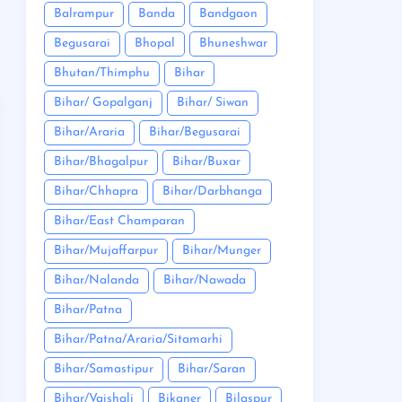
Balrampur
Banda
Bandgaon
Begusarai
Bhopal
Bhuneshwar
Bhutan/Thimphu
Bihar
Bihar/ Gopalganj
Bihar/ Siwan
Bihar/Araria
Bihar/Begusarai
Bihar/Bhagalpur
Bihar/Buxar
Bihar/Chhapra
Bihar/Darbhanga
Bihar/East Champaran
Bihar/Mujaffarpur
Bihar/Munger
Bihar/Nalanda
Bihar/Nawada
Bihar/Patna
Bihar/Patna/Araria/Sitamarhi
Bihar/Samastipur
Bihar/Saran
Bihar/Vaishali
Bikaner
Bilaspur