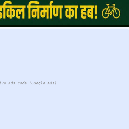
ive Ads code (Google Ads)