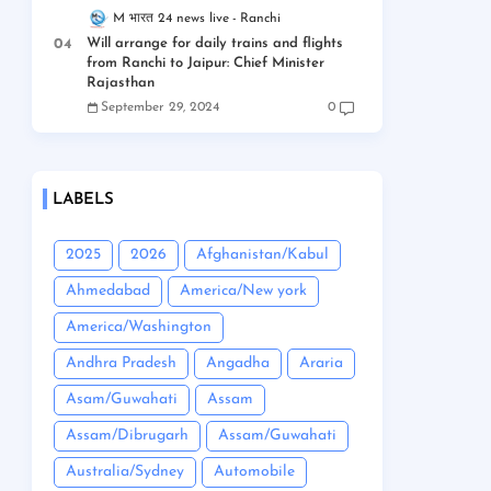
M भारत 24 news live
Ranchi
Will arrange for daily trains and flights
from Ranchi to Jaipur: Chief Minister
Rajasthan
September 29, 2024
0
LABELS
2025
2026
Afghanistan/Kabul
Ahmedabad
America/New york
America/Washington
Andhra Pradesh
Angadha
Araria
Asam/Guwahati
Assam
Assam/Dibrugarh
Assam/Guwahati
Australia/Sydney
Automobile