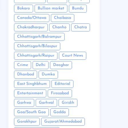
Bokaro
Bullion market
Bundu
Canada/Ottawa
Chaibasa
Chakradharpur
Chanho
Chatra
Chhattisgarh/Balrampur
Chhattisgarh/Bilaspur
Chhattisgarh/Raipur
Court News
Crime
Delhi
Deoghar
Dhanbad
Dumka
East Singhbhum
Editorial
Entertainment
Firozabad
Garhwa
Garhwal
Giridih
Goa/South Goa
Godda
Gorakhpur
Gujarat/Ahmedabad