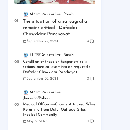
M भारत 24 news live
Ranchi
The situation of a satyagraha
remains critical : Dafadar
Chowkidar Panchayat
September 29, 2024
0
M भारत 24 news live
Ranchi
Condition of those on hunger strike is
serious, medical examination required :
Dafadar Chowkidar Panchayat
September 30, 2024
0
M भारत 24 news live
Jharkand/Palamu
Medical Officer-in-Charge Attacked While
Returning from Duty; Outrage Grips
Medical Community
May 31, 2026
0