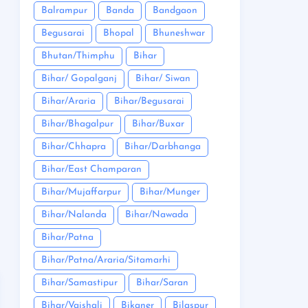
Balrampur
Banda
Bandgaon
Begusarai
Bhopal
Bhuneshwar
Bhutan/Thimphu
Bihar
Bihar/ Gopalganj
Bihar/ Siwan
Bihar/Araria
Bihar/Begusarai
Bihar/Bhagalpur
Bihar/Buxar
Bihar/Chhapra
Bihar/Darbhanga
Bihar/East Champaran
Bihar/Mujaffarpur
Bihar/Munger
Bihar/Nalanda
Bihar/Nawada
Bihar/Patna
Bihar/Patna/Araria/Sitamarhi
Bihar/Samastipur
Bihar/Saran
Bihar/Vaishali
Bikaner
Bilaspur