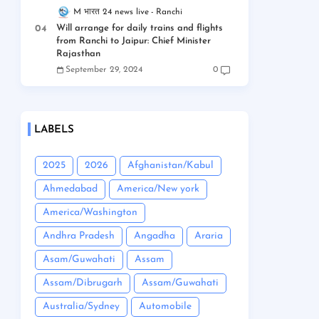
M भारत 24 news live
Ranchi
Will arrange for daily trains and flights
from Ranchi to Jaipur: Chief Minister
Rajasthan
September 29, 2024
0
LABELS
2025
2026
Afghanistan/Kabul
Ahmedabad
America/New york
America/Washington
Andhra Pradesh
Angadha
Araria
Asam/Guwahati
Assam
Assam/Dibrugarh
Assam/Guwahati
Australia/Sydney
Automobile