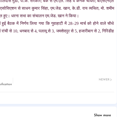
कालिदास मुंडा, पी.के. सरकार; बैंक से एम.एल. सिंह व कनक चौधरी; बीएसएनएल
एसोसिएशन से साधन कुमार सिंहा, एम.जेड. खान, के.डी. राय व्यथित, मो. शमीम
स शामिल हुए। धरना सभा का संचालन एम.जेड. खान ने किया।
ें हुई बैठक में निर्णय लिया गया कि गुवाहाटी में 28–29 मार्च को होने वाले चौथे
ें रांची से 10, धनबाद से 4, पलामू से 3, जमशेदपुर से 5, हजारीबाग से 2, गिरिडीह
NEWER
ification
Show more