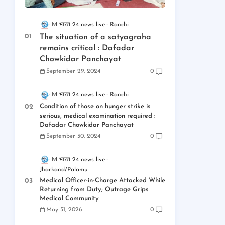
M भारत 24 news live
Ranchi
The situation of a satyagraha
remains critical : Dafadar
Chowkidar Panchayat
September 29, 2024
0
M भारत 24 news live
Ranchi
Condition of those on hunger strike is
serious, medical examination required :
Dafadar Chowkidar Panchayat
September 30, 2024
0
M भारत 24 news live
Jharkand/Palamu
Medical Officer-in-Charge Attacked While
Returning from Duty; Outrage Grips
Medical Community
May 31, 2026
0