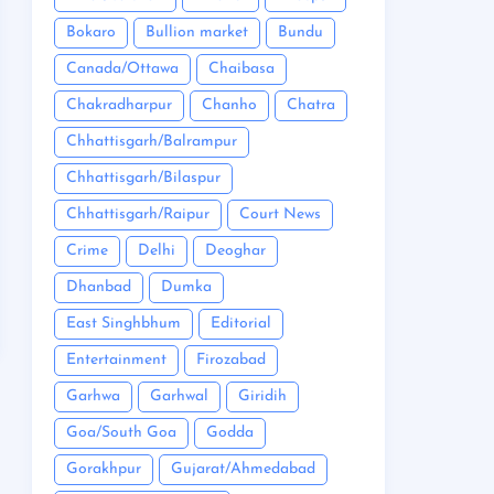
Bokaro
Bullion market
Bundu
Canada/Ottawa
Chaibasa
Chakradharpur
Chanho
Chatra
Chhattisgarh/Balrampur
Chhattisgarh/Bilaspur
Chhattisgarh/Raipur
Court News
Crime
Delhi
Deoghar
Dhanbad
Dumka
East Singhbhum
Editorial
Entertainment
Firozabad
Garhwa
Garhwal
Giridih
Goa/South Goa
Godda
Gorakhpur
Gujarat/Ahmedabad