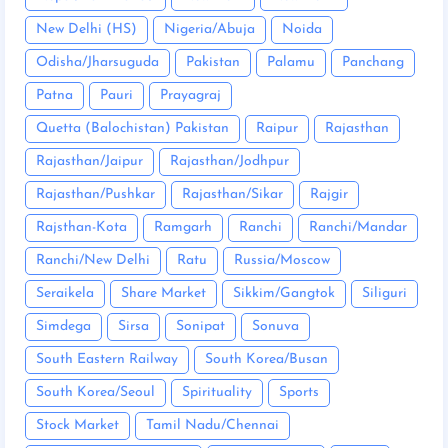
New Delhi (HS)
Nigeria/Abuja
Noida
Odisha/Jharsuguda
Pakistan
Palamu
Panchang
Patna
Pauri
Prayagraj
Quetta (Balochistan) Pakistan
Raipur
Rajasthan
Rajasthan/Jaipur
Rajasthan/Jodhpur
Rajasthan/Pushkar
Rajasthan/Sikar
Rajgir
Rajsthan-Kota
Ramgarh
Ranchi
Ranchi/Mandar
Ranchi/New Delhi
Ratu
Russia/Moscow
Seraikela
Share Market
Sikkim/Gangtok
Siliguri
Simdega
Sirsa
Sonipat
Sonuva
South Eastern Railway
South Korea/Busan
South Korea/Seoul
Spirituality
Sports
Stock Market
Tamil Nadu/Chennai