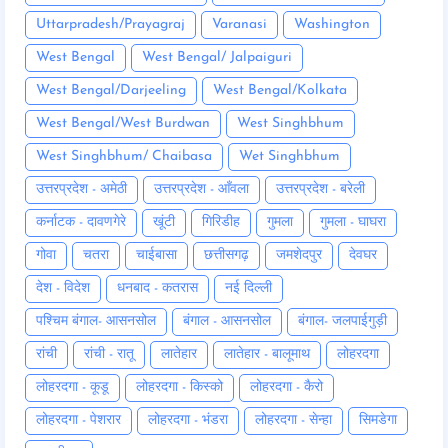
Uttarpradesh/Prayagraj
Varanasi
Washington
West Bengal
West Bengal/ Jalpaiguri
West Bengal/Darjeeling
West Bengal/Kolkata
West Bengal/West Burdwan
West Singhbhum
West Singhbhum/ Chaibasa
Wet Singhbhum
उत्तरप्रदेश - अमेठी
उत्तरप्रदेश - आँवला
उत्तरप्रदेश - बरेली
कर्नाटक - दावणगेरे
खूंटी
गिरिडीह
गुमला
गुमला - घाघरा
गोवा
चतरा
चाईबासा
छत्तीसगढ़
जमशेदपुर
देवघर
देश - विदेश
धनबाद - कतरास
नई दिल्ली
पश्चिम बंगाल- आसनसोल
बंगाल - आसनसोल
बंगाल- जलपाईगुड़ी
रांची
रांची - रातू
लातेहार
लातेहार - बालूमाथ
लोहरदगा
लोहरदगा - कूडू
लोहरदगा - किस्को
लोहरदगा - कैरो
लोहरदगा - पेशरार
लोहरदगा - भंडरा
लोहरदगा - सेन्हा
सिमडेगा