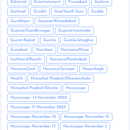
Editorial
Entertainment
Firozabad
Garhwa
Garhwal
Giridih
Goa/South Goa
Godda
Gorakhpur
Gujarat/Ahmedabad
Gujarat/Gandhinagar
Gujarat/narmada
Gujrat-Rajkot
Gumla
Gumla-Ghaghra
Guwahati
Haridwar
Hariyana/Hisar
harkhand/Ranchi
Haryana/Fatehabad
Haryana/Jind
Haryana/Sonipat
Hazaribagh
Health
Himachal Pradesh/Dharamshala
Himachal Pradesh/Shimla
Horoscope
Horoscope : 14 November 2025
Horoscope: 17 November 2025
Horoscope: November 10
Horoscope: November 12
Horoscope: November 13
Horoscope: November 3