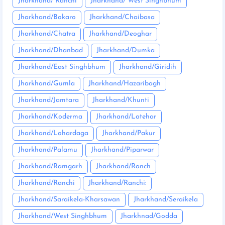
Jharkhand/ Ranchi
Jharkhand/ West Singhbhum
Jharkhand/Bokaro
Jharkhand/Chaibasa
Jharkhand/Chatra
Jharkhand/Deoghar
Jharkhand/Dhanbad
Jharkhand/Dumka
Jharkhand/East Singhbhum
Jharkhand/Giridih
Jharkhand/Gumla
Jharkhand/Hazaribagh
Jharkhand/Jamtara
Jharkhand/Khunti
Jharkhand/Koderma
Jharkhand/Latehar
Jharkhand/Lohardaga
Jharkhand/Pakur
Jharkhand/Palamu
Jharkhand/Piparwar
Jharkhand/Ramgarh
Jharkhand/Ranch
Jharkhand/Ranchi
Jharkhand/Ranchi:
Jharkhand/Saraikela-Kharsawan
Jharkhand/Seraikela
Jharkhand/West Singhbhum
Jharkhnad/Godda