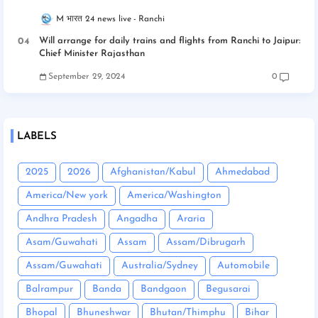
M भारत 24 news live
Ranchi
Will arrange for daily trains and flights from Ranchi to Jaipur:
Chief Minister Rajasthan
September 29, 2024
0
LABELS
2025
2026
Afghanistan/Kabul
Ahmedabad
America/New york
America/Washington
Andhra Pradesh
Angadha
Araria
Asam/Guwahati
Assam
Assam/Dibrugarh
Assam/Guwahati
Australia/Sydney
Automobile
Balrampur
Banda
Bandgaon
Begusarai
Bhopal
Bhuneshwar
Bhutan/Thimphu
Bihar