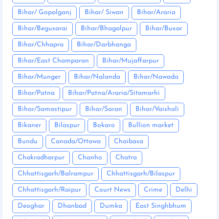
Bihar/ Gopalganj
Bihar/ Siwan
Bihar/Araria
Bihar/Begusarai
Bihar/Bhagalpur
Bihar/Buxar
Bihar/Chhapra
Bihar/Darbhanga
Bihar/East Champaran
Bihar/Mujaffarpur
Bihar/Munger
Bihar/Nalanda
Bihar/Nawada
Bihar/Patna
Bihar/Patna/Araria/Sitamarhi
Bihar/Samastipur
Bihar/Saran
Bihar/Vaishali
Bikaner
Bilaspur
Bokaro
Bullion market
Bundu
Canada/Ottawa
Chaibasa
Chakradharpur
Chanho
Chatra
Chhattisgarh/Balrampur
Chhattisgarh/Bilaspur
Chhattisgarh/Raipur
Court News
Crime
Delhi
Deoghar
Dhanbad
Dumka
East Singhbhum