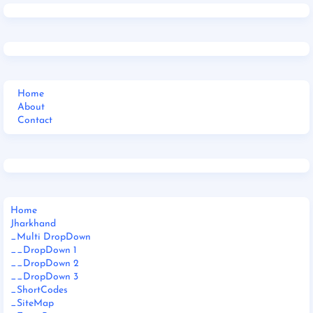
Home
About
Contact
Home
Jharkhand
_Multi DropDown
__DropDown 1
__DropDown 2
__DropDown 3
_ShortCodes
_SiteMap