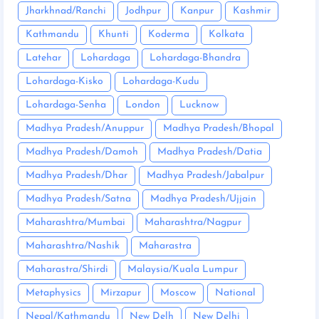
Jharkhnad/Ranchi
Jodhpur
Kanpur
Kashmir
Kathmandu
Khunti
Koderma
Kolkata
Latehar
Lohardaga
Lohardaga-Bhandra
Lohardaga-Kisko
Lohardaga-Kudu
Lohardaga-Senha
London
Lucknow
Madhya Pradesh/Anuppur
Madhya Pradesh/Bhopal
Madhya Pradesh/Damoh
Madhya Pradesh/Datia
Madhya Pradesh/Dhar
Madhya Pradesh/Jabalpur
Madhya Pradesh/Satna
Madhya Pradesh/Ujjain
Maharashtra/Mumbai
Maharashtra/Nagpur
Maharashtra/Nashik
Maharastra
Maharastra/Shirdi
Malaysia/Kuala Lumpur
Metaphysics
Mirzapur
Moscow
National
Nepal/Kathmandu
New Delh
New Delhi