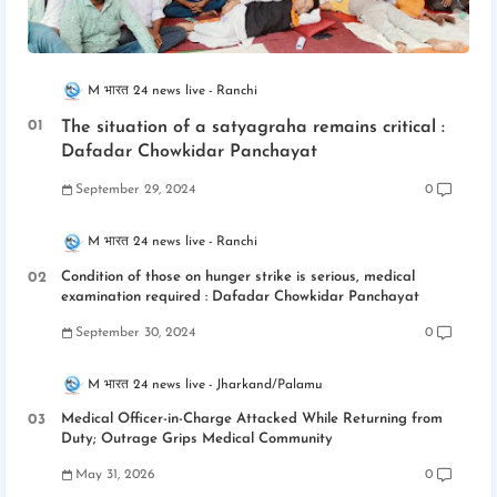
M भारत 24 news live
Ranchi
The situation of a satyagraha remains critical :
Dafadar Chowkidar Panchayat
September 29, 2024
0
M भारत 24 news live
Ranchi
Condition of those on hunger strike is serious, medical
examination required : Dafadar Chowkidar Panchayat
September 30, 2024
0
M भारत 24 news live
Jharkand/Palamu
Medical Officer-in-Charge Attacked While Returning from
Duty; Outrage Grips Medical Community
May 31, 2026
0