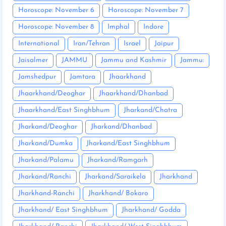
Horoscope: November 6
Horoscope: November 7
Horoscope: November 8
Imphal
Indore
International
Iran/Tehran
Israel
Jaipur
Jaisalmer
JAMMU
Jammu and Kashmir
Jammu:
Jamshedpur
Jamtara
Jhaarkhand
Jhaarkhand/Deoghar
Jhaarkhand/Dhanbad
Jhaarkhand/East Singhbhum
Jharkand/Chatra
Jharkand/Deoghar
Jharkand/Dhanbad
Jharkand/Dumka
Jharkand/East Singhbhum
Jharkand/Palamu
Jharkand/Ramgarh
Jharkand/Ranchi
Jharkand/Saraikela
Jharkhand
Jharkhand-Ranchi
Jharkhand/ Bokaro
Jharkhand/ East Singhbhum
Jharkhand/ Godda