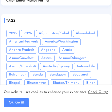
Chief Editor Manoj Mishra
TAGS
2025
2026
Afghanistan/Kabul
Ahmedabad
America/New york
America/Washington
Andhra Pradesh
Angadha
Araria
Asam/Guwahati
Assam
Assam/Dibrugarh
Assam/Guwahati
Australia/Sydney
Automobile
Balrampur
Banda
Bandgaon
Begusarai
Bhopal
Bhuneshwar
Bhutan/Thimphu
Bihar
Bihar/ Gopalganj
Bihar/ Siwan
Bihar/Araria
Our website uses cookies to enhance your experience.
Check Out
Bihar/Begusarai
Bihar/Bhagalpur
Bihar/Buxar
Ok, Go it!
Bihar/Chhapra
Bihar/Darbhanga