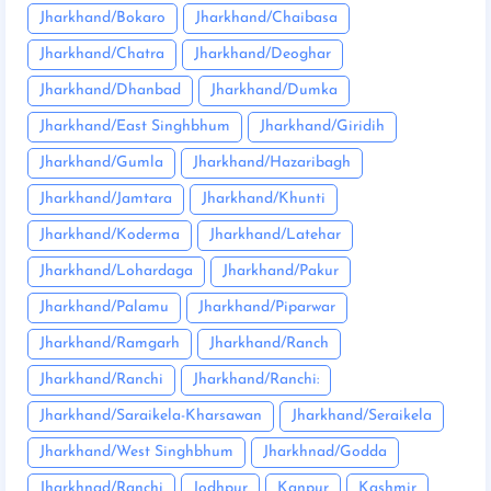
Jharkhand/Bokaro
Jharkhand/Chaibasa
Jharkhand/Chatra
Jharkhand/Deoghar
Jharkhand/Dhanbad
Jharkhand/Dumka
Jharkhand/East Singhbhum
Jharkhand/Giridih
Jharkhand/Gumla
Jharkhand/Hazaribagh
Jharkhand/Jamtara
Jharkhand/Khunti
Jharkhand/Koderma
Jharkhand/Latehar
Jharkhand/Lohardaga
Jharkhand/Pakur
Jharkhand/Palamu
Jharkhand/Piparwar
Jharkhand/Ramgarh
Jharkhand/Ranch
Jharkhand/Ranchi
Jharkhand/Ranchi:
Jharkhand/Saraikela-Kharsawan
Jharkhand/Seraikela
Jharkhand/West Singhbhum
Jharkhnad/Godda
Jharkhnad/Ranchi
Jodhpur
Kanpur
Kashmir