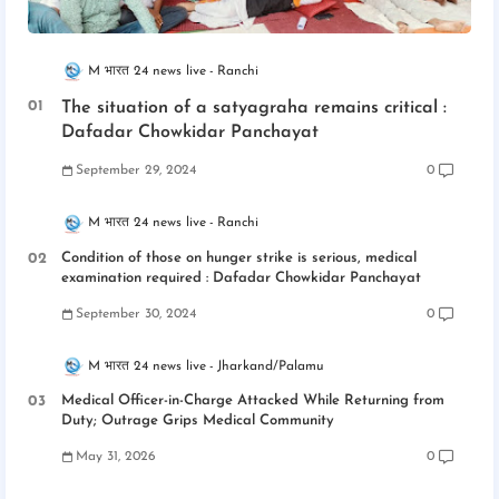
M भारत 24 news live
Ranchi
The situation of a satyagraha remains critical :
Dafadar Chowkidar Panchayat
September 29, 2024
0
M भारत 24 news live
Ranchi
Condition of those on hunger strike is serious, medical
examination required : Dafadar Chowkidar Panchayat
September 30, 2024
0
M भारत 24 news live
Jharkand/Palamu
Medical Officer-in-Charge Attacked While Returning from
Duty; Outrage Grips Medical Community
May 31, 2026
0