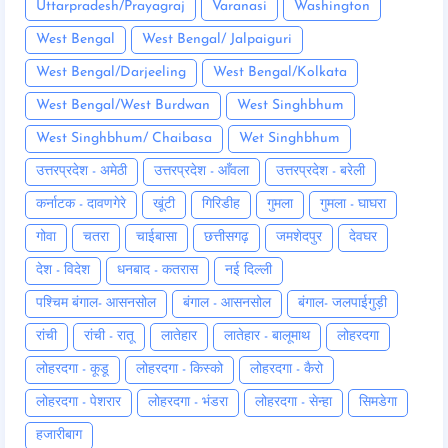
Uttarpradesh/Prayagraj
Varanasi
Washington
West Bengal
West Bengal/ Jalpaiguri
West Bengal/Darjeeling
West Bengal/Kolkata
West Bengal/West Burdwan
West Singhbhum
West Singhbhum/ Chaibasa
Wet Singhbhum
उत्तरप्रदेश - अमेठी
उत्तरप्रदेश - आँवला
उत्तरप्रदेश - बरेली
कर्नाटक - दावणगेरे
खूंटी
गिरिडीह
गुमला
गुमला - घाघरा
गोवा
चतरा
चाईबासा
छत्तीसगढ़
जमशेदपुर
देवघर
देश - विदेश
धनबाद - कतरास
नई दिल्ली
पश्चिम बंगाल- आसनसोल
बंगाल - आसनसोल
बंगाल- जलपाईगुड़ी
रांची
रांची - रातू
लातेहार
लातेहार - बालूमाथ
लोहरदगा
लोहरदगा - कूडू
लोहरदगा - किस्को
लोहरदगा - कैरो
लोहरदगा - पेशरार
लोहरदगा - भंडरा
लोहरदगा - सेन्हा
सिमडेगा
हजारीबाग