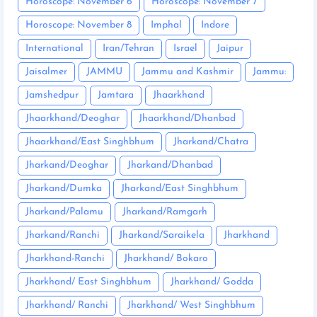
Horoscope: November 6
Horoscope: November 7
Horoscope: November 8
Imphal
Indore
International
Iran/Tehran
Israel
Jaipur
Jaisalmer
JAMMU
Jammu and Kashmir
Jammu:
Jamshedpur
Jamtara
Jhaarkhand
Jhaarkhand/Deoghar
Jhaarkhand/Dhanbad
Jhaarkhand/East Singhbhum
Jharkand/Chatra
Jharkand/Deoghar
Jharkand/Dhanbad
Jharkand/Dumka
Jharkand/East Singhbhum
Jharkand/Palamu
Jharkand/Ramgarh
Jharkand/Ranchi
Jharkand/Saraikela
Jharkhand
Jharkhand-Ranchi
Jharkhand/ Bokaro
Jharkhand/ East Singhbhum
Jharkhand/ Godda
Jharkhand/ Ranchi
Jharkhand/ West Singhbhum