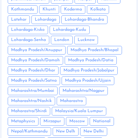
Kathmandu
Khunti
Koderma
Kolkata
Latehar
Lohardaga
Lohardaga-Bhandra
Lohardaga-Kisko
Lohardaga-Kudu
Lohardaga-Senha
London
Lucknow
Madhya Pradesh/Anuppur
Madhya Pradesh/Bhopal
Madhya Pradesh/Damoh
Madhya Pradesh/Datia
Madhya Pradesh/Dhar
Madhya Pradesh/Jabalpur
Madhya Pradesh/Satna
Madhya Pradesh/Ujjain
Maharashtra/Mumbai
Maharashtra/Nagpur
Maharashtra/Nashik
Maharastra
Maharastra/Shirdi
Malaysia/Kuala Lumpur
Metaphysics
Mirzapur
Moscow
National
Nepal/Kathmandu
New Delh
New Delhi