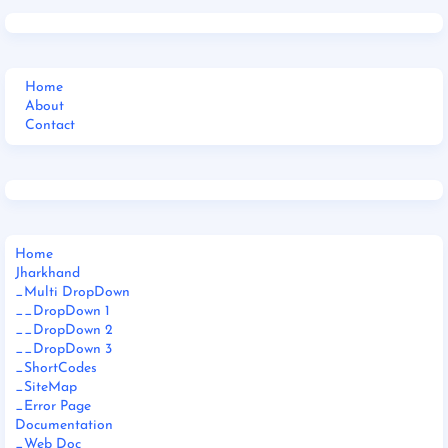
Home
About
Contact
Home
Jharkhand
_Multi DropDown
__DropDown 1
__DropDown 2
__DropDown 3
_ShortCodes
_SiteMap
_Error Page
Documentation
_Web Doc