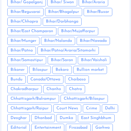
Bihar/ Gopalganj
Bihar/ Siwan
Bihar/Araria
Bihar/Begusarai
Bihar/Bhagalpur
Bihar/Buxar
Bihar/Chhapra
Bihar/Darbhanga
Bihar/East Champaran
Bihar/Mujaffarpur
Bihar/Munger
Bihar/Nalanda
Bihar/Nawada
Bihar/Patna
Bihar/Patna/Araria/Sitamarhi
Bihar/Samastipur
Bihar/Saran
Bihar/Vaishali
Bikaner
Bilaspur
Bokaro
Bullion market
Bundu
Canada/Ottawa
Chaibasa
Chakradharpur
Chanho
Chatra
Chhattisgarh/Balrampur
Chhattisgarh/Bilaspur
Chhattisgarh/Raipur
Court News
Crime
Delhi
Deoghar
Dhanbad
Dumka
East Singhbhum
Editorial
Entertainment
Firozabad
Garhwa