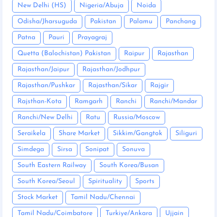
New Delhi (HS)
Nigeria/Abuja
Noida
Odisha/Jharsuguda
Pakistan
Palamu
Panchang
Patna
Pauri
Prayagraj
Quetta (Balochistan) Pakistan
Raipur
Rajasthan
Rajasthan/Jaipur
Rajasthan/Jodhpur
Rajasthan/Pushkar
Rajasthan/Sikar
Rajgir
Rajsthan-Kota
Ramgarh
Ranchi
Ranchi/Mandar
Ranchi/New Delhi
Ratu
Russia/Moscow
Seraikela
Share Market
Sikkim/Gangtok
Siliguri
Simdega
Sirsa
Sonipat
Sonuva
South Eastern Railway
South Korea/Busan
South Korea/Seoul
Spirituality
Sports
Stock Market
Tamil Nadu/Chennai
Tamil Nadu/Coimbatore
Turkiye/Ankara
Ujjain