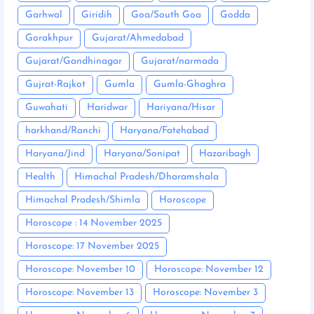
Garhwal
Giridih
Goa/South Goa
Godda
Gorakhpur
Gujarat/Ahmedabad
Gujarat/Gandhinagar
Gujarat/narmada
Gujrat-Rajkot
Gumla
Gumla-Ghaghra
Guwahati
Haridwar
Hariyana/Hisar
harkhand/Ranchi
Haryana/Fatehabad
Haryana/Jind
Haryana/Sonipat
Hazaribagh
Health
Himachal Pradesh/Dharamshala
Himachal Pradesh/Shimla
Horoscope
Horoscope : 14 November 2025
Horoscope: 17 November 2025
Horoscope: November 10
Horoscope: November 12
Horoscope: November 13
Horoscope: November 3