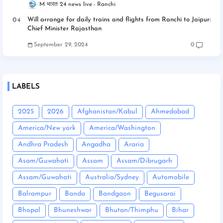
M भारत 24 news live
Ranchi
Will arrange for daily trains and flights from Ranchi to Jaipur:
Chief Minister Rajasthan
September 29, 2024
0
LABELS
2025
2026
Afghanistan/Kabul
Ahmedabad
America/New york
America/Washington
Andhra Pradesh
Angadha
Araria
Asam/Guwahati
Assam
Assam/Dibrugarh
Assam/Guwahati
Australia/Sydney
Automobile
Balrampur
Banda
Bandgaon
Begusarai
Bhopal
Bhuneshwar
Bhutan/Thimphu
Bihar