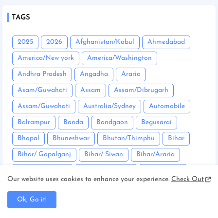
TAGS
2025
2026
Afghanistan/Kabul
Ahmedabad
America/New york
America/Washington
Andhra Pradesh
Angadha
Araria
Asam/Guwahati
Assam
Assam/Dibrugarh
Assam/Guwahati
Australia/Sydney
Automobile
Balrampur
Banda
Bandgaon
Begusarai
Bhopal
Bhuneshwar
Bhutan/Thimphu
Bihar
Bihar/ Gopalganj
Bihar/ Siwan
Bihar/Araria
Bihar/Begusarai
Bihar/Bhagalpur
Bihar/Buxar
Our website uses cookies to enhance your experience.
Check Out
Bihar/Chhapra
Bihar/Darbhanga
Ok, Go it!
Bihar/East Champaran
Bihar/Mujaffarpur