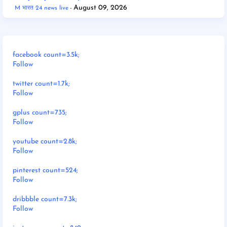
August 09, 2026
M भारत 24 news live
facebook count=3.5k;
Follow
twitter count=1.7k;
Follow
gplus count=735;
Follow
youtube count=2.8k;
Follow
pinterest count=524;
Follow
dribbble count=7.3k;
Follow