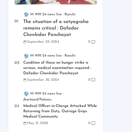
M भारत 24 news live
Ranchi
The situation of a satyagraha
remains critical : Dafadar
Chowkidar Panchayat
September 29, 2024
0
M भारत 24 news live
Ranchi
Condition of those on hunger strike is
serious, medical examination required :
Dafadar Chowkidar Panchayat
September 30, 2024
0
M भारत 24 news live
Jharkand/Palamu
Medical Officer-in-Charge Attacked While
Returning from Duty; Outrage Grips
Medical Community
May 31, 2026
0