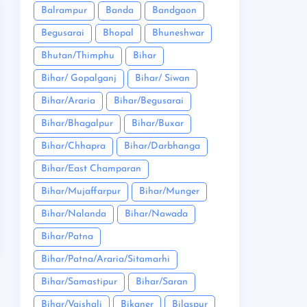
Balrampur
Banda
Bandgaon
Begusarai
Bhopal
Bhuneshwar
Bhutan/Thimphu
Bihar
Bihar/ Gopalganj
Bihar/ Siwan
Bihar/Araria
Bihar/Begusarai
Bihar/Bhagalpur
Bihar/Buxar
Bihar/Chhapra
Bihar/Darbhanga
Bihar/East Champaran
Bihar/Mujaffarpur
Bihar/Munger
Bihar/Nalanda
Bihar/Nawada
Bihar/Patna
Bihar/Patna/Araria/Sitamarhi
Bihar/Samastipur
Bihar/Saran
Bihar/Vaishali
Bikaner
Bilaspur