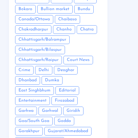
Bokaro
Bullion market
Bundu
Canada/Ottawa
Chaibasa
Chakradharpur
Chanho
Chatra
Chhattisgarh/Balrampur
Chhattisgarh/Bilaspur
Chhattisgarh/Raipur
Court News
Crime
Delhi
Deoghar
Dhanbad
Dumka
East Singhbhum
Editorial
Entertainment
Firozabad
Garhwa
Garhwal
Giridih
Goa/South Goa
Godda
Gorakhpur
Gujarat/Ahmedabad