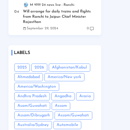
M भारत 24 news live
Ranchi
Will arrange for daily trains and flights
from Ranchi to Jaipur: Chief Minister
Rajasthan
September 29, 2024
0
LABELS
2025
2026
Afghanistan/Kabul
Ahmedabad
America/New york
America/Washington
Andhra Pradesh
Angadha
Araria
Asam/Guwahati
Assam
Assam/Dibrugarh
Assam/Guwahati
Australia/Sydney
Automobile