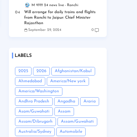
M भारत 24 news live
Ranchi
Will arrange for daily trains and flights
from Ranchi to Jaipur: Chief Minister
Rajasthan
September 29, 2024
0
LABELS
2025
2026
Afghanistan/Kabul
Ahmedabad
America/New york
America/Washington
Andhra Pradesh
Angadha
Araria
Asam/Guwahati
Assam
Assam/Dibrugarh
Assam/Guwahati
Australia/Sydney
Automobile