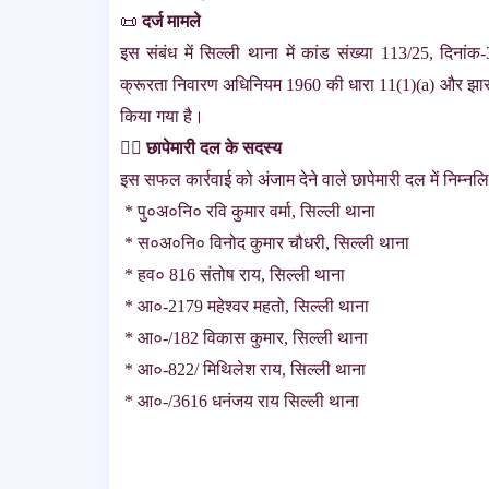
📜
दर्ज मामले
इस संबंध में सिल्ली थाना में कांड संख्या 113/25, दिना
क्रूरता निवारण अधिनियम 1960 की धारा 11(1)(a) और झारख
किया गया है।
👮‍♂️
छापेमारी दल के सदस्य
इस सफल कार्रवाई को अंजाम देने वाले छापेमारी दल में निम्नल
* पु०अ०नि० रवि कुमार वर्मा, सिल्ली थाना
* स०अ०नि० विनोद कुमार चौधरी, सिल्ली थाना
* हव० 816 संतोष राय, सिल्ली थाना
* आ०-2179 महेश्वर महतो, सिल्ली थाना
* आ०-/182 विकास कुमार, सिल्ली थाना
* आ०-822/ मिथिलेश राय, सिल्ली थाना
* आ०-/3616 धनंजय राय सिल्ली थाना