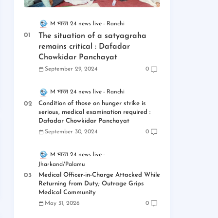
M भारत 24 news live
Ranchi
The situation of a satyagraha
remains critical : Dafadar
Chowkidar Panchayat
September 29, 2024
0
M भारत 24 news live
Ranchi
Condition of those on hunger strike is
serious, medical examination required :
Dafadar Chowkidar Panchayat
September 30, 2024
0
M भारत 24 news live
Jharkand/Palamu
Medical Officer-in-Charge Attacked While
Returning from Duty; Outrage Grips
Medical Community
May 31, 2026
0