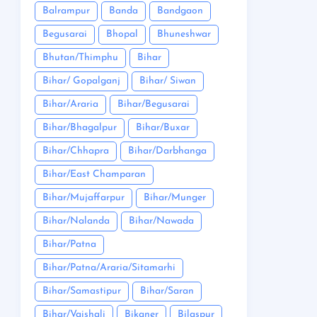
Balrampur
Banda
Bandgaon
Begusarai
Bhopal
Bhuneshwar
Bhutan/Thimphu
Bihar
Bihar/ Gopalganj
Bihar/ Siwan
Bihar/Araria
Bihar/Begusarai
Bihar/Bhagalpur
Bihar/Buxar
Bihar/Chhapra
Bihar/Darbhanga
Bihar/East Champaran
Bihar/Mujaffarpur
Bihar/Munger
Bihar/Nalanda
Bihar/Nawada
Bihar/Patna
Bihar/Patna/Araria/Sitamarhi
Bihar/Samastipur
Bihar/Saran
Bihar/Vaishali
Bikaner
Bilaspur