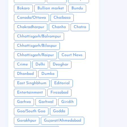
Bokaro
Bullion market
Bundu
Canada/Ottawa
Chaibasa
Chakradharpur
Chanho
Chatra
Chhattisgarh/Balrampur
Chhattisgarh/Bilaspur
Chhattisgarh/Raipur
Court News
Crime
Delhi
Deoghar
Dhanbad
Dumka
East Singhbhum
Editorial
Entertainment
Firozabad
Garhwa
Garhwal
Giridih
Goa/South Goa
Godda
Gorakhpur
Gujarat/Ahmedabad