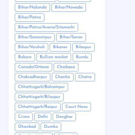
Bihar/Nalanda
Bihar/Nawada
Bihar/Patna
Bihar/Patna/Araria/Sitamarhi
Bihar/Samastipur
Bihar/Saran
Bihar/Vaishali
Bikaner
Bilaspur
Bokaro
Bullion market
Bundu
Canada/Ottawa
Chaibasa
Chakradharpur
Chanho
Chatra
Chhattisgarh/Balrampur
Chhattisgarh/Bilaspur
Chhattisgarh/Raipur
Court News
Crime
Delhi
Deoghar
Dhanbad
Dumka