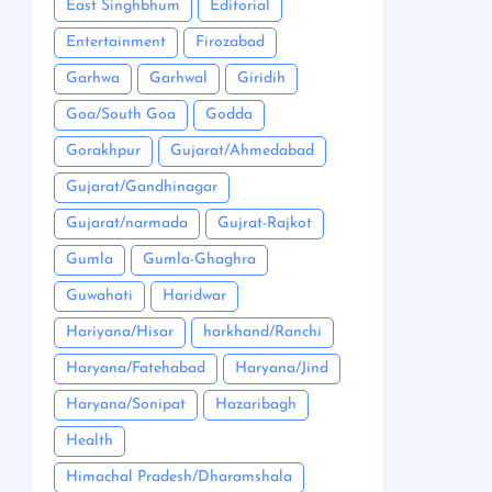
East Singhbhum
Editorial
Entertainment
Firozabad
Garhwa
Garhwal
Giridih
Goa/South Goa
Godda
Gorakhpur
Gujarat/Ahmedabad
Gujarat/Gandhinagar
Gujarat/narmada
Gujrat-Rajkot
Gumla
Gumla-Ghaghra
Guwahati
Haridwar
Hariyana/Hisar
harkhand/Ranchi
Haryana/Fatehabad
Haryana/Jind
Haryana/Sonipat
Hazaribagh
Health
Himachal Pradesh/Dharamshala