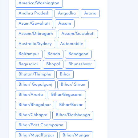
America/Washington
Andhra Pradesh
Angadha
Araria
Asam/Guwahati
Assam
Assam/Dibrugarh
Assam/Guwahati
Australia/Sydney
Automobile
Balrampur
Banda
Bandgaon
Begusarai
Bhopal
Bhuneshwar
Bhutan/Thimphu
Bihar
Bihar/ Gopalganj
Bihar/ Siwan
Bihar/Araria
Bihar/Begusarai
Bihar/Bhagalpur
Bihar/Buxar
Bihar/Chhapra
Bihar/Darbhanga
Bihar/East Champaran
Bihar/Mujaffarpur
Bihar/Munger