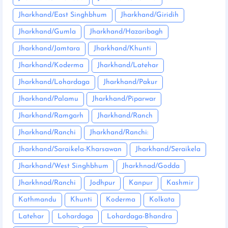
Jharkhand/East Singhbhum
Jharkhand/Giridih
Jharkhand/Gumla
Jharkhand/Hazaribagh
Jharkhand/Jamtara
Jharkhand/Khunti
Jharkhand/Koderma
Jharkhand/Latehar
Jharkhand/Lohardaga
Jharkhand/Pakur
Jharkhand/Palamu
Jharkhand/Piparwar
Jharkhand/Ramgarh
Jharkhand/Ranch
Jharkhand/Ranchi
Jharkhand/Ranchi:
Jharkhand/Saraikela-Kharsawan
Jharkhand/Seraikela
Jharkhand/West Singhbhum
Jharkhnad/Godda
Jharkhnad/Ranchi
Jodhpur
Kanpur
Kashmir
Kathmandu
Khunti
Koderma
Kolkata
Latehar
Lohardaga
Lohardaga-Bhandra