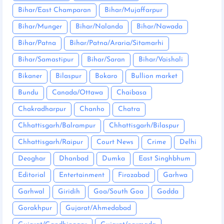
Bihar/East Champaran
Bihar/Mujaffarpur
Bihar/Munger
Bihar/Nalanda
Bihar/Nawada
Bihar/Patna
Bihar/Patna/Araria/Sitamarhi
Bihar/Samastipur
Bihar/Saran
Bihar/Vaishali
Bikaner
Bilaspur
Bokaro
Bullion market
Bundu
Canada/Ottawa
Chaibasa
Chakradharpur
Chanho
Chatra
Chhattisgarh/Balrampur
Chhattisgarh/Bilaspur
Chhattisgarh/Raipur
Court News
Crime
Delhi
Deoghar
Dhanbad
Dumka
East Singhbhum
Editorial
Entertainment
Firozabad
Garhwa
Garhwal
Giridih
Goa/South Goa
Godda
Gorakhpur
Gujarat/Ahmedabad