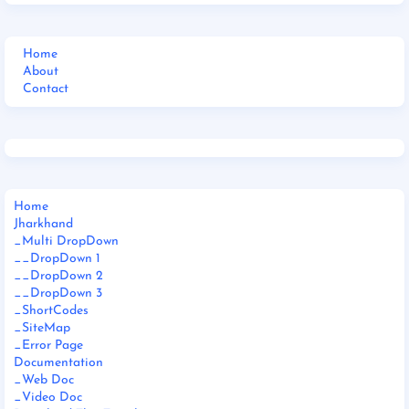
Home
About
Contact
Home
Jharkhand
_Multi DropDown
__DropDown 1
__DropDown 2
__DropDown 3
_ShortCodes
_SiteMap
_Error Page
Documentation
_Web Doc
_Video Doc