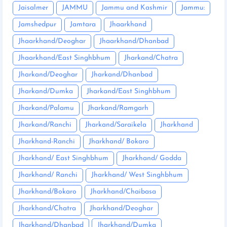
Jaisalmer
JAMMU
Jammu and Kashmir
Jammu:
Jamshedpur
Jamtara
Jhaarkhand
Jhaarkhand/Deoghar
Jhaarkhand/Dhanbad
Jhaarkhand/East Singhbhum
Jharkand/Chatra
Jharkand/Deoghar
Jharkand/Dhanbad
Jharkand/Dumka
Jharkand/East Singhbhum
Jharkand/Palamu
Jharkand/Ramgarh
Jharkand/Ranchi
Jharkand/Saraikela
Jharkhand
Jharkhand-Ranchi
Jharkhand/ Bokaro
Jharkhand/ East Singhbhum
Jharkhand/ Godda
Jharkhand/ Ranchi
Jharkhand/ West Singhbhum
Jharkhand/Bokaro
Jharkhand/Chaibasa
Jharkhand/Chatra
Jharkhand/Deoghar
Jharkhand/Dhanbad
Jharkhand/Dumka