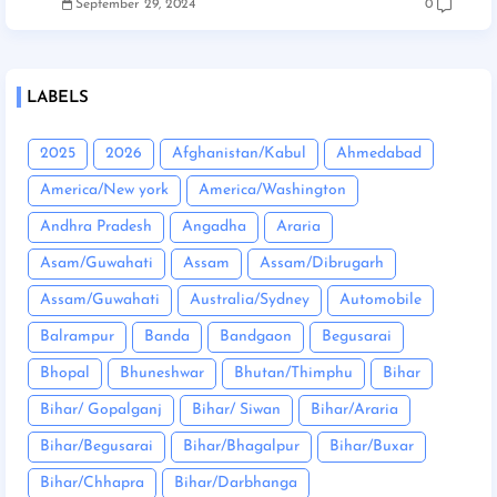
September 29, 2024
0
LABELS
2025
2026
Afghanistan/Kabul
Ahmedabad
America/New york
America/Washington
Andhra Pradesh
Angadha
Araria
Asam/Guwahati
Assam
Assam/Dibrugarh
Assam/Guwahati
Australia/Sydney
Automobile
Balrampur
Banda
Bandgaon
Begusarai
Bhopal
Bhuneshwar
Bhutan/Thimphu
Bihar
Bihar/ Gopalganj
Bihar/ Siwan
Bihar/Araria
Bihar/Begusarai
Bihar/Bhagalpur
Bihar/Buxar
Bihar/Chhapra
Bihar/Darbhanga