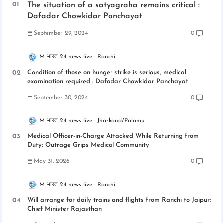
The situation of a satyagraha remains critical :
Dafadar Chowkidar Panchayat
September 29, 2024
0
M भारत 24 news live
Ranchi
Condition of those on hunger strike is serious, medical
examination required : Dafadar Chowkidar Panchayat
September 30, 2024
0
M भारत 24 news live
Jharkand/Palamu
Medical Officer-in-Charge Attacked While Returning from
Duty; Outrage Grips Medical Community
May 31, 2026
0
M भारत 24 news live
Ranchi
Will arrange for daily trains and flights from Ranchi to Jaipur:
Chief Minister Rajasthan