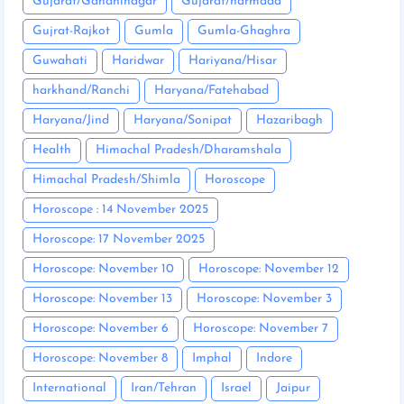
Gujarat/Gandhinagar
Gujarat/narmada
Gujrat-Rajkot
Gumla
Gumla-Ghaghra
Guwahati
Haridwar
Hariyana/Hisar
harkhand/Ranchi
Haryana/Fatehabad
Haryana/Jind
Haryana/Sonipat
Hazaribagh
Health
Himachal Pradesh/Dharamshala
Himachal Pradesh/Shimla
Horoscope
Horoscope : 14 November 2025
Horoscope: 17 November 2025
Horoscope: November 10
Horoscope: November 12
Horoscope: November 13
Horoscope: November 3
Horoscope: November 6
Horoscope: November 7
Horoscope: November 8
Imphal
Indore
International
Iran/Tehran
Israel
Jaipur