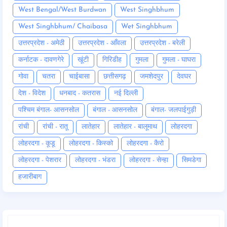
West Bengal/West Burdwan
West Singhbhum
West Singhbhum/ Chaibasa
Wet Singhbhum
उत्तरप्रदेश - अमेठी
उत्तरप्रदेश - आँवला
उत्तरप्रदेश - बरेली
कर्नाटक - दावणगेरे
खूंटी
गिरिडीह
गुमला
गुमला - घाघरा
गोवा
चतरा
चाईबासा
छत्तीसगढ़
जमशेदपुर
देवघर
देश - विदेश
धनबाद - कतरास
नई दिल्ली
पश्चिम बंगाल- आसनसोल
बंगाल - आसनसोल
बंगाल- जलपाईगुड़ी
रांची
रांची - रातू
लातेहार
लातेहार - बालूमाथ
लोहरदगा
लोहरदगा - कूडू
लोहरदगा - किस्को
लोहरदगा - कैरो
लोहरदगा - पेशरार
लोहरदगा - भंडरा
लोहरदगा - सेन्हा
सिमडेगा
हजारीबाग