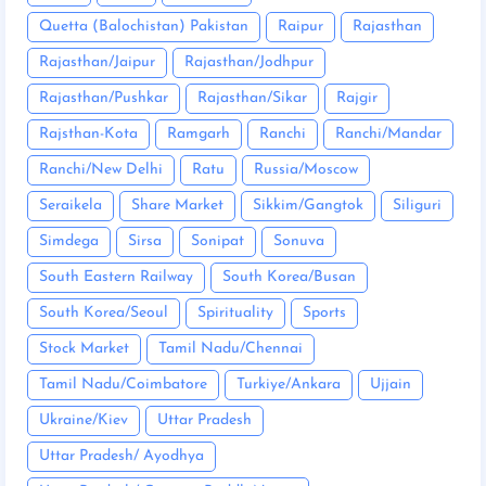
Quetta (Balochistan) Pakistan
Raipur
Rajasthan
Rajasthan/Jaipur
Rajasthan/Jodhpur
Rajasthan/Pushkar
Rajasthan/Sikar
Rajgir
Rajsthan-Kota
Ramgarh
Ranchi
Ranchi/Mandar
Ranchi/New Delhi
Ratu
Russia/Moscow
Seraikela
Share Market
Sikkim/Gangtok
Siliguri
Simdega
Sirsa
Sonipat
Sonuva
South Eastern Railway
South Korea/Busan
South Korea/Seoul
Spirituality
Sports
Stock Market
Tamil Nadu/Chennai
Tamil Nadu/Coimbatore
Turkiye/Ankara
Ujjain
Ukraine/Kiev
Uttar Pradesh
Uttar Pradesh/ Ayodhya