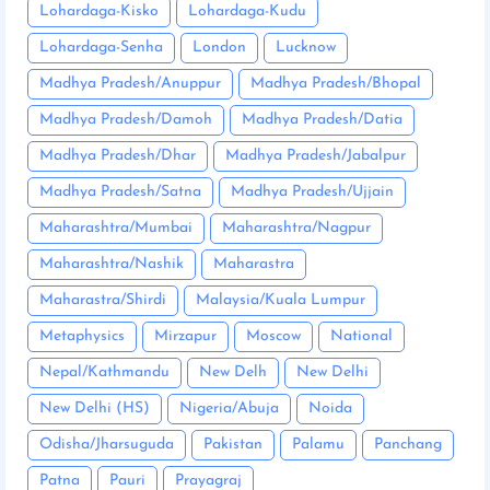
Lohardaga-Kisko
Lohardaga-Kudu
Lohardaga-Senha
London
Lucknow
Madhya Pradesh/Anuppur
Madhya Pradesh/Bhopal
Madhya Pradesh/Damoh
Madhya Pradesh/Datia
Madhya Pradesh/Dhar
Madhya Pradesh/Jabalpur
Madhya Pradesh/Satna
Madhya Pradesh/Ujjain
Maharashtra/Mumbai
Maharashtra/Nagpur
Maharashtra/Nashik
Maharastra
Maharastra/Shirdi
Malaysia/Kuala Lumpur
Metaphysics
Mirzapur
Moscow
National
Nepal/Kathmandu
New Delh
New Delhi
New Delhi (HS)
Nigeria/Abuja
Noida
Odisha/Jharsuguda
Pakistan
Palamu
Panchang
Patna
Pauri
Prayagraj