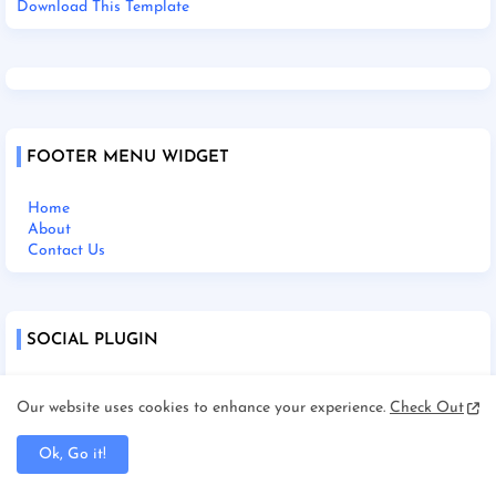
Download This Template
FOOTER MENU WIDGET
Home
About
Contact Us
SOCIAL PLUGIN
Our website uses cookies to enhance your experience.
Check Out
Home
Ok, Go it!
About Us
Contact Us