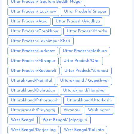
Uttar Pradesh/ Gautam Buddh Nagar
Uttar Pradesh/ Lucknow
Uttar Pradesh/ Sitapur
Uttar Pradesh/Agra
Uttar Pradesh/Ayodhya
Uttar Pradesh/Gorakhpur
Uttar Pradesh/Hardoi
Uttar Pradesh/Lakhimpur Kheri
Uttar Pradesh/Lucknow
Uttar Pradesh/Mathura
Uttar Pradesh/Mirzapur
Uttar Pradesh/Orai
Uttar Pradesh/Raebareli
Uttar Pradesh/Varanasi
Uttarahkand/Nainital
Uttarakhand / Gopeshwar
Uttarakhand/Dehradun
Uttarakhand/Haridwar
Uttarakhand/Pithoragarh
Uttarakhand/Uttarkashi
Uttarpradesh/Prayagraj
Varanasi
Washington
West Bengal
West Bengal/ Jalpaiguri
West Bengal/Darjeeling
West Bengal/Kolkata