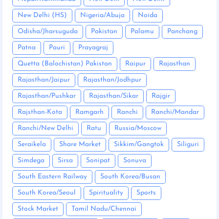
New Delhi (HS)
Nigeria/Abuja
Noida
Odisha/Jharsuguda
Pakistan
Palamu
Panchang
Patna
Pauri
Prayagraj
Quetta (Balochistan) Pakistan
Raipur
Rajasthan
Rajasthan/Jaipur
Rajasthan/Jodhpur
Rajasthan/Pushkar
Rajasthan/Sikar
Rajgir
Rajsthan-Kota
Ramgarh
Ranchi
Ranchi/Mandar
Ranchi/New Delhi
Ratu
Russia/Moscow
Seraikela
Share Market
Sikkim/Gangtok
Siliguri
Simdega
Sirsa
Sonipat
Sonuva
South Eastern Railway
South Korea/Busan
South Korea/Seoul
Spirituality
Sports
Stock Market
Tamil Nadu/Chennai