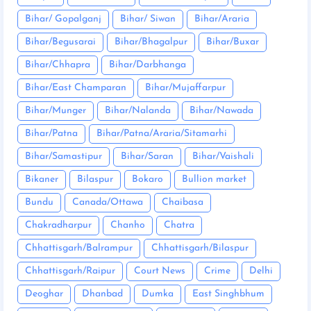
Bihar/ Gopalganj
Bihar/ Siwan
Bihar/Araria
Bihar/Begusarai
Bihar/Bhagalpur
Bihar/Buxar
Bihar/Chhapra
Bihar/Darbhanga
Bihar/East Champaran
Bihar/Mujaffarpur
Bihar/Munger
Bihar/Nalanda
Bihar/Nawada
Bihar/Patna
Bihar/Patna/Araria/Sitamarhi
Bihar/Samastipur
Bihar/Saran
Bihar/Vaishali
Bikaner
Bilaspur
Bokaro
Bullion market
Bundu
Canada/Ottawa
Chaibasa
Chakradharpur
Chanho
Chatra
Chhattisgarh/Balrampur
Chhattisgarh/Bilaspur
Chhattisgarh/Raipur
Court News
Crime
Delhi
Deoghar
Dhanbad
Dumka
East Singhbhum