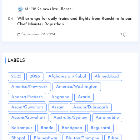
M भारत 24 news live
Ranchi
Will arrange for daily trains and flights from Ranchi to Jaipur:
Chief Minister Rajasthan
September 29, 2024
0
LABELS
2025
2026
Afghanistan/Kabul
Ahmedabad
America/New york
America/Washington
Andhra Pradesh
Angadha
Araria
Asam/Guwahati
Assam
Assam/Dibrugarh
Assam/Guwahati
Australia/Sydney
Automobile
Balrampur
Banda
Bandgaon
Begusarai
Bhopal
Bhuneshwar
Bhutan/Thimphu
Bihar