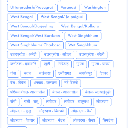
Uttarpradesh/Prayagraj
Varanasi
Washington
West Bengal
West Bengal/ Jalpaiguri
West Bengal/Darjeeling
West Bengal/Kolkata
West Bengal/West Burdwan
West Singhbhum
West Singhbhum/ Chaibasa
Wet Singhbhum
उत्तरप्रदेश - अमेठी
उत्तरप्रदेश - आँवला
उत्तरप्रदेश - बरेली
कर्नाटक - दावणगेरे
खूंटी
गिरिडीह
गुमला
गुमला - घाघरा
गोवा
चतरा
चाईबासा
छत्तीसगढ़
जमशेदपुर
देवघर
देश - विदेश
धनबाद - कतरास
नई दिल्ली
पश्चिम बंगाल- आसनसोल
बंगाल - आसनसोल
बंगाल- जलपाईगुड़ी
रांची
रांची - रातू
लातेहार
लातेहार - बालूमाथ
लोहरदगा
लोहरदगा - कूडू
लोहरदगा - किस्को
लोहरदगा - कैरो
लोहरदगा - पेशरार
लोहरदगा - भंडरा
लोहरदगा - सेन्हा
सिमडेगा