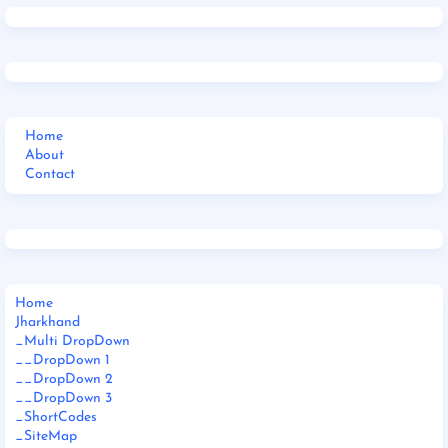
Home
About
Contact
Home
Jharkhand
_Multi DropDown
__DropDown 1
__DropDown 2
__DropDown 3
_ShortCodes
_SiteMap