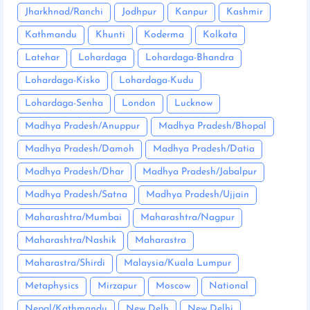
Jharkhnad/Ranchi
Jodhpur
Kanpur
Kashmir
Kathmandu
Khunti
Koderma
Kolkata
Latehar
Lohardaga
Lohardaga-Bhandra
Lohardaga-Kisko
Lohardaga-Kudu
Lohardaga-Senha
London
Lucknow
Madhya Pradesh/Anuppur
Madhya Pradesh/Bhopal
Madhya Pradesh/Damoh
Madhya Pradesh/Datia
Madhya Pradesh/Dhar
Madhya Pradesh/Jabalpur
Madhya Pradesh/Satna
Madhya Pradesh/Ujjain
Maharashtra/Mumbai
Maharashtra/Nagpur
Maharashtra/Nashik
Maharastra
Maharastra/Shirdi
Malaysia/Kuala Lumpur
Metaphysics
Mirzapur
Moscow
National
Nepal/Kathmandu
New Delh
New Delhi