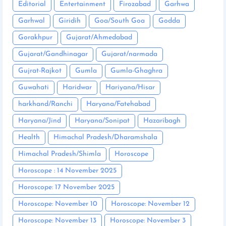
Editorial
Entertainment
Firozabad
Garhwa
Garhwal
Giridih
Goa/South Goa
Godda
Gorakhpur
Gujarat/Ahmedabad
Gujarat/Gandhinagar
Gujarat/narmada
Gujrat-Rajkot
Gumla
Gumla-Ghaghra
Guwahati
Haridwar
Hariyana/Hisar
harkhand/Ranchi
Haryana/Fatehabad
Haryana/Jind
Haryana/Sonipat
Hazaribagh
Health
Himachal Pradesh/Dharamshala
Himachal Pradesh/Shimla
Horoscope
Horoscope : 14 November 2025
Horoscope: 17 November 2025
Horoscope: November 10
Horoscope: November 12
Horoscope: November 13
Horoscope: November 3