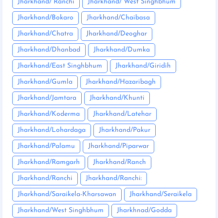
Jharkhand/ Ranchi
Jharkhand/ West Singhbhum
Jharkhand/Bokaro
Jharkhand/Chaibasa
Jharkhand/Chatra
Jharkhand/Deoghar
Jharkhand/Dhanbad
Jharkhand/Dumka
Jharkhand/East Singhbhum
Jharkhand/Giridih
Jharkhand/Gumla
Jharkhand/Hazaribagh
Jharkhand/Jamtara
Jharkhand/Khunti
Jharkhand/Koderma
Jharkhand/Latehar
Jharkhand/Lohardaga
Jharkhand/Pakur
Jharkhand/Palamu
Jharkhand/Piparwar
Jharkhand/Ramgarh
Jharkhand/Ranch
Jharkhand/Ranchi
Jharkhand/Ranchi:
Jharkhand/Saraikela-Kharsawan
Jharkhand/Seraikela
Jharkhand/West Singhbhum
Jharkhnad/Godda