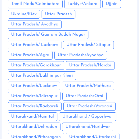
Tamil Nadu/Coimbatore
Turkiye/Ankara
Ujjain
Ukraine/Kiev
Uttar Pradesh
Uttar Pradesh/ Ayodhya
Uttar Pradesh/ Gautam Buddh Nagar
Uttar Pradesh/ Lucknow
Uttar Pradesh/ Sitapur
Uttar Pradesh/Agra
Uttar Pradesh/Ayodhya
Uttar Pradesh/Gorakhpur
Uttar Pradesh/Hardoi
Uttar Pradesh/Lakhimpur Kheri
Uttar Pradesh/Lucknow
Uttar Pradesh/Mathura
Uttar Pradesh/Mirzapur
Uttar Pradesh/Orai
Uttar Pradesh/Raebareli
Uttar Pradesh/Varanasi
Uttarahkand/Nainital
Uttarakhand / Gopeshwar
Uttarakhand/Dehradun
Uttarakhand/Haridwar
Uttarakhand/Pithoragarh
Uttarakhand/Uttarkashi