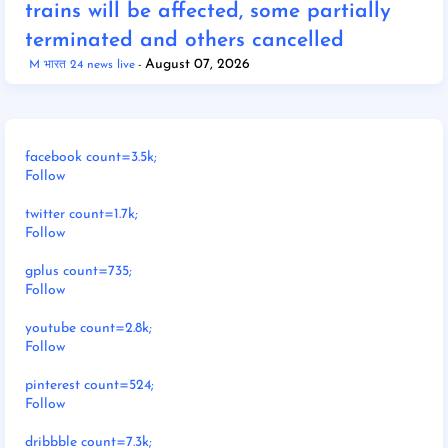
trains will be affected, some partially
terminated and others cancelled
August 07, 2026
M भारत 24 news live
facebook count=3.5k;
Follow
twitter count=1.7k;
Follow
gplus count=735;
Follow
youtube count=2.8k;
Follow
pinterest count=524;
Follow
dribbble count=7.3k;