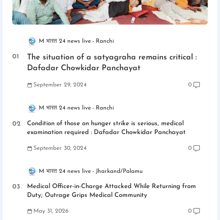
M भारत 24 news live
Ranchi
The situation of a satyagraha remains critical :
Dafadar Chowkidar Panchayat
September 29, 2024
0
M भारत 24 news live
Ranchi
Condition of those on hunger strike is serious, medical
examination required : Dafadar Chowkidar Panchayat
September 30, 2024
0
M भारत 24 news live
Jharkand/Palamu
Medical Officer-in-Charge Attacked While Returning from
Duty; Outrage Grips Medical Community
May 31, 2026
0