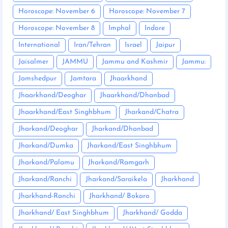
Horoscope: November 6
Horoscope: November 7
Horoscope: November 8
Imphal
Indore
International
Iran/Tehran
Israel
Jaipur
Jaisalmer
JAMMU
Jammu and Kashmir
Jammu:
Jamshedpur
Jamtara
Jhaarkhand
Jhaarkhand/Deoghar
Jhaarkhand/Dhanbad
Jhaarkhand/East Singhbhum
Jharkand/Chatra
Jharkand/Deoghar
Jharkand/Dhanbad
Jharkand/Dumka
Jharkand/East Singhbhum
Jharkand/Palamu
Jharkand/Ramgarh
Jharkand/Ranchi
Jharkand/Saraikela
Jharkhand
Jharkhand-Ranchi
Jharkhand/ Bokaro
Jharkhand/ East Singhbhum
Jharkhand/ Godda