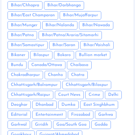
Bihar/Chhapra
Bihar/Darbhanga
Bihar/East Champaran
Bihar/Mujaffarpur
Bihar/Munger
Bihar/Nalanda
Bihar/Nawada
Bihar/Patna
Bihar/Patna/Araria/Sitamarhi
Bihar/Samastipur
Bihar/Saran
Bihar/Vaishali
Bikaner
Bilaspur
Bokaro
Bullion market
Bundu
Canada/Ottawa
Chaibasa
Chakradharpur
Chanho
Chatra
Chhattisgarh/Balrampur
Chhattisgarh/Bilaspur
Chhattisgarh/Raipur
Court News
Crime
Delhi
Deoghar
Dhanbad
Dumka
East Singhbhum
Editorial
Entertainment
Firozabad
Garhwa
Garhwal
Giridih
Goa/South Goa
Godda
Gorakhpur
Gujarat/Ahmedabad