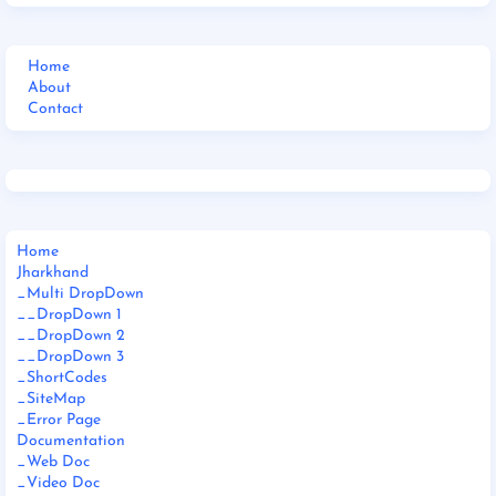
Home
About
Contact
Home
Jharkhand
_Multi DropDown
__DropDown 1
__DropDown 2
__DropDown 3
_ShortCodes
_SiteMap
_Error Page
Documentation
_Web Doc
_Video Doc