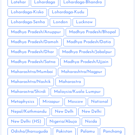
Latehar
Lohardaga
Lohardaga-Bhandra
Lohardaga-Kisko
Lohardaga-Kudu
Lohardaga-Senha
London
Lucknow
Madhya Pradesh/Anuppur
Madhya Pradesh/Bhopal
Madhya Pradesh/Damoh
Madhya Pradesh/Datia
Madhya Pradesh/Dhar
Madhya Pradesh/Jabalpur
Madhya Pradesh/Satna
Madhya Pradesh/Ujjain
Maharashtra/Mumbai
Maharashtra/Nagpur
Maharashtra/Nashik
Maharastra
Maharastra/Shirdi
Malaysia/Kuala Lumpur
Metaphysics
Mirzapur
Moscow
National
Nepal/Kathmandu
New Delh
New Delhi
New Delhi (HS)
Nigeria/Abuja
Noida
Odisha/Jharsuguda
Pakistan
Palamu
Panchang