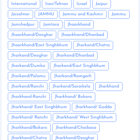
International
Iran/Tehran
Israel
Jaipur
Jaisalmer
JAMMU
Jammu and Kashmir
Jammu:
Jamshedpur
Jamtara
Jhaarkhand
Jhaarkhand/Deoghar
Jhaarkhand/Dhanbad
Jhaarkhand/East Singhbhum
Jharkand/Chatra
Jharkand/Deoghar
Jharkand/Dhanbad
Jharkand/Dumka
Jharkand/East Singhbhum
Jharkand/Palamu
Jharkand/Ramgarh
Jharkand/Ranchi
Jharkand/Saraikela
Jharkhand
Jharkhand-Ranchi
Jharkhand/ Bokaro
Jharkhand/ East Singhbhum
Jharkhand/ Godda
Jharkhand/ Ranchi
Jharkhand/ West Singhbhum
Jharkhand/Bokaro
Jharkhand/Chaibasa
Jharkhand/Chatra
Jharkhand/Deoghar