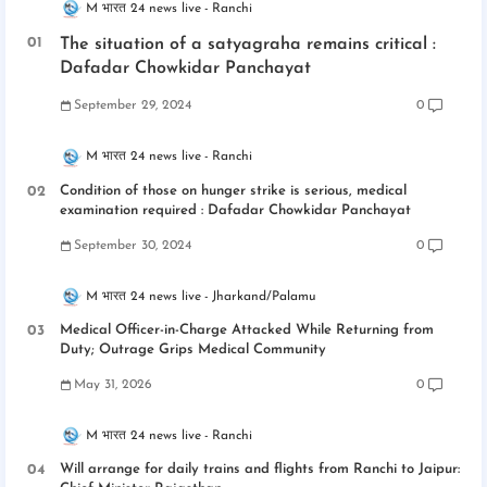
M भारत 24 news live
Ranchi
The situation of a satyagraha remains critical :
Dafadar Chowkidar Panchayat
September 29, 2024
0
M भारत 24 news live
Ranchi
Condition of those on hunger strike is serious, medical
examination required : Dafadar Chowkidar Panchayat
September 30, 2024
0
M भारत 24 news live
Jharkand/Palamu
Medical Officer-in-Charge Attacked While Returning from
Duty; Outrage Grips Medical Community
May 31, 2026
0
M भारत 24 news live
Ranchi
Will arrange for daily trains and flights from Ranchi to Jaipur: