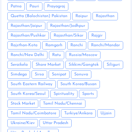
Patna
Pauri
Prayagraj
Quetta (Balochistan) Pakistan
Raipur
Rajasthan
Rajasthan/Jaipur
Rajasthan/Jodhpur
Rajasthan/Pushkar
Rajasthan/Sikar
Rajgir
Rajsthan-Kota
Ramgarh
Ranchi
Ranchi/Mandar
Ranchi/New Delhi
Ratu
Russia/Moscow
Seraikela
Share Market
Sikkim/Gangtok
Siliguri
Simdega
Sirsa
Sonipat
Sonuva
South Eastern Railway
South Korea/Busan
South Korea/Seoul
Spirituality
Sports
Stock Market
Tamil Nadu/Chennai
Tamil Nadu/Coimbatore
Turkiye/Ankara
Ujjain
Ukraine/Kiev
Uttar Pradesh