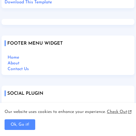
Download This Template
FOOTER MENU WIDGET
Home
About
Contact Us
SOCIAL PLUGIN
Our website uses cookies to enhance your experience.
Check Out
Home
Ok, Go it!
About Us
Contact Us