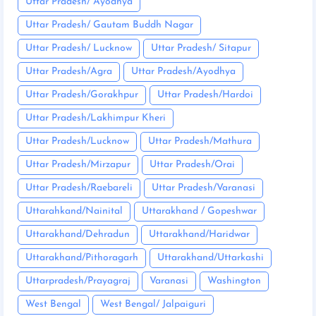
Uttar Pradesh/ Ayodhya
Uttar Pradesh/ Gautam Buddh Nagar
Uttar Pradesh/ Lucknow
Uttar Pradesh/ Sitapur
Uttar Pradesh/Agra
Uttar Pradesh/Ayodhya
Uttar Pradesh/Gorakhpur
Uttar Pradesh/Hardoi
Uttar Pradesh/Lakhimpur Kheri
Uttar Pradesh/Lucknow
Uttar Pradesh/Mathura
Uttar Pradesh/Mirzapur
Uttar Pradesh/Orai
Uttar Pradesh/Raebareli
Uttar Pradesh/Varanasi
Uttarahkand/Nainital
Uttarakhand / Gopeshwar
Uttarakhand/Dehradun
Uttarakhand/Haridwar
Uttarakhand/Pithoragarh
Uttarakhand/Uttarkashi
Uttarpradesh/Prayagraj
Varanasi
Washington
West Bengal
West Bengal/ Jalpaiguri