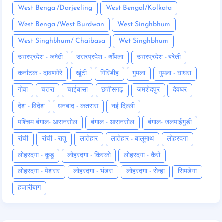
West Bengal/Darjeeling
West Bengal/Kolkata
West Bengal/West Burdwan
West Singhbhum
West Singhbhum/ Chaibasa
Wet Singhbhum
उत्तरप्रदेश - अमेठी
उत्तरप्रदेश - आँवला
उत्तरप्रदेश - बरेली
कर्नाटक - दावणगेरे
खूंटी
गिरिडीह
गुमला
गुमला - घाघरा
गोवा
चतरा
चाईबासा
छत्तीसगढ़
जमशेदपुर
देवघर
देश - विदेश
धनबाद - कतरास
नई दिल्ली
पश्चिम बंगाल- आसनसोल
बंगाल - आसनसोल
बंगाल- जलपाईगुड़ी
रांची
रांची - रातू
लातेहार
लातेहार - बालूमाथ
लोहरदगा
लोहरदगा - कूडू
लोहरदगा - किस्को
लोहरदगा - कैरो
लोहरदगा - पेशरार
लोहरदगा - भंडरा
लोहरदगा - सेन्हा
सिमडेगा
हजारीबाग