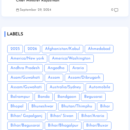
Chief Minister Rajasthan
September 29, 2024
0
LABELS
2025
2026
Afghanistan/Kabul
Ahmedabad
America/New york
America/Washington
Andhra Pradesh
Angadha
Araria
Asam/Guwahati
Assam
Assam/Dibrugarh
Assam/Guwahati
Australia/Sydney
Automobile
Balrampur
Banda
Bandgaon
Begusarai
Bhopal
Bhuneshwar
Bhutan/Thimphu
Bihar
Bihar/ Gopalganj
Bihar/ Siwan
Bihar/Araria
Bihar/Begusarai
Bihar/Bhagalpur
Bihar/Buxar