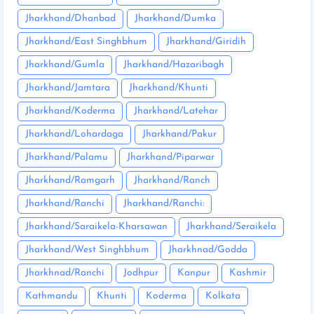
Jharkhand/Dhanbad
Jharkhand/Dumka
Jharkhand/East Singhbhum
Jharkhand/Giridih
Jharkhand/Gumla
Jharkhand/Hazaribagh
Jharkhand/Jamtara
Jharkhand/Khunti
Jharkhand/Koderma
Jharkhand/Latehar
Jharkhand/Lohardaga
Jharkhand/Pakur
Jharkhand/Palamu
Jharkhand/Piparwar
Jharkhand/Ramgarh
Jharkhand/Ranch
Jharkhand/Ranchi
Jharkhand/Ranchi:
Jharkhand/Saraikela-Kharsawan
Jharkhand/Seraikela
Jharkhand/West Singhbhum
Jharkhnad/Godda
Jharkhnad/Ranchi
Jodhpur
Kanpur
Kashmir
Kathmandu
Khunti
Koderma
Kolkata