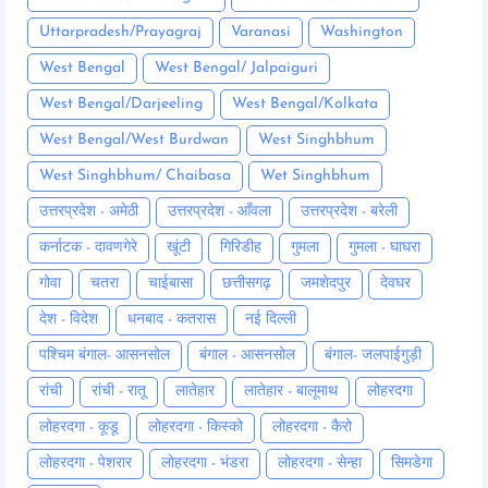
Uttarpradesh/Prayagraj
Varanasi
Washington
West Bengal
West Bengal/ Jalpaiguri
West Bengal/Darjeeling
West Bengal/Kolkata
West Bengal/West Burdwan
West Singhbhum
West Singhbhum/ Chaibasa
Wet Singhbhum
उत्तरप्रदेश - अमेठी
उत्तरप्रदेश - आँवला
उत्तरप्रदेश - बरेली
कर्नाटक - दावणगेरे
खूंटी
गिरिडीह
गुमला
गुमला - घाघरा
गोवा
चतरा
चाईबासा
छत्तीसगढ़
जमशेदपुर
देवघर
देश - विदेश
धनबाद - कतरास
नई दिल्ली
पश्चिम बंगाल- आसनसोल
बंगाल - आसनसोल
बंगाल- जलपाईगुड़ी
रांची
रांची - रातू
लातेहार
लातेहार - बालूमाथ
लोहरदगा
लोहरदगा - कूडू
लोहरदगा - किस्को
लोहरदगा - कैरो
लोहरदगा - पेशरार
लोहरदगा - भंडरा
लोहरदगा - सेन्हा
सिमडेगा