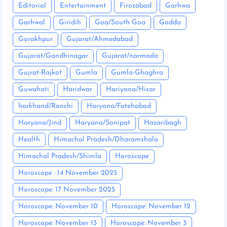
Editorial
Entertainment
Firozabad
Garhwa
Garhwal
Giridih
Goa/South Goa
Godda
Gorakhpur
Gujarat/Ahmedabad
Gujarat/Gandhinagar
Gujarat/narmada
Gujrat-Rajkot
Gumla
Gumla-Ghaghra
Guwahati
Haridwar
Hariyana/Hisar
harkhand/Ranchi
Haryana/Fatehabad
Haryana/Jind
Haryana/Sonipat
Hazaribagh
Health
Himachal Pradesh/Dharamshala
Himachal Pradesh/Shimla
Horoscope
Horoscope : 14 November 2025
Horoscope: 17 November 2025
Horoscope: November 10
Horoscope: November 12
Horoscope: November 13
Horoscope: November 3