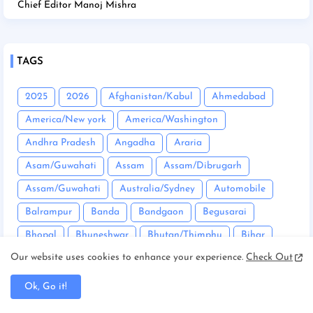
Chief Editor Manoj Mishra
TAGS
2025
2026
Afghanistan/Kabul
Ahmedabad
America/New york
America/Washington
Andhra Pradesh
Angadha
Araria
Asam/Guwahati
Assam
Assam/Dibrugarh
Assam/Guwahati
Australia/Sydney
Automobile
Balrampur
Banda
Bandgaon
Begusarai
Bhopal
Bhuneshwar
Bhutan/Thimphu
Bihar
Our website uses cookies to enhance your experience.
Check Out
Bihar/ Gopalganj
Bihar/ Siwan
Bihar/Araria
Bihar/Begusarai
Bihar/Bhagalpur
Bihar/Buxar
Ok, Go it!
Bihar/Chhapra
Bihar/Darbhanga