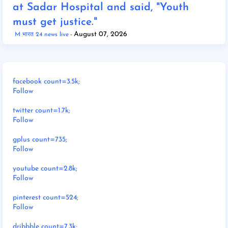
at Sadar Hospital and said, "Youth
must get justice."
August 07, 2026
M भारत 24 news live
facebook count=3.5k;
Follow
twitter count=1.7k;
Follow
gplus count=735;
Follow
youtube count=2.8k;
Follow
pinterest count=524;
Follow
dribbble count=7.3k;