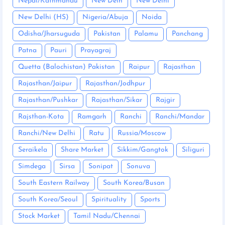
Nepal/Kathmandu
New Delh
New Delhi
New Delhi (HS)
Nigeria/Abuja
Noida
Odisha/Jharsuguda
Pakistan
Palamu
Panchang
Patna
Pauri
Prayagraj
Quetta (Balochistan) Pakistan
Raipur
Rajasthan
Rajasthan/Jaipur
Rajasthan/Jodhpur
Rajasthan/Pushkar
Rajasthan/Sikar
Rajgir
Rajsthan-Kota
Ramgarh
Ranchi
Ranchi/Mandar
Ranchi/New Delhi
Ratu
Russia/Moscow
Seraikela
Share Market
Sikkim/Gangtok
Siliguri
Simdega
Sirsa
Sonipat
Sonuva
South Eastern Railway
South Korea/Busan
South Korea/Seoul
Spirituality
Sports
Stock Market
Tamil Nadu/Chennai