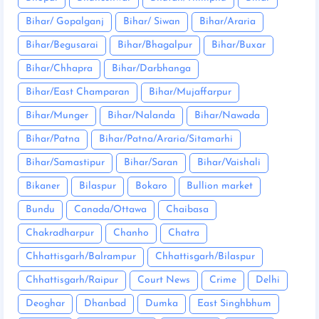
Bihar/ Gopalganj
Bihar/ Siwan
Bihar/Araria
Bihar/Begusarai
Bihar/Bhagalpur
Bihar/Buxar
Bihar/Chhapra
Bihar/Darbhanga
Bihar/East Champaran
Bihar/Mujaffarpur
Bihar/Munger
Bihar/Nalanda
Bihar/Nawada
Bihar/Patna
Bihar/Patna/Araria/Sitamarhi
Bihar/Samastipur
Bihar/Saran
Bihar/Vaishali
Bikaner
Bilaspur
Bokaro
Bullion market
Bundu
Canada/Ottawa
Chaibasa
Chakradharpur
Chanho
Chatra
Chhattisgarh/Balrampur
Chhattisgarh/Bilaspur
Chhattisgarh/Raipur
Court News
Crime
Delhi
Deoghar
Dhanbad
Dumka
East Singhbhum