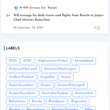
M भारत 24 news live
Ranchi
Will arrange for daily trains and flights from Ranchi to Jaipur:
Chief Minister Rajasthan
September 29, 2024
0
LABELS
2025
2026
Afghanistan/Kabul
Ahmedabad
America/New york
America/Washington
Andhra Pradesh
Angadha
Araria
Asam/Guwahati
Assam
Assam/Dibrugarh
Assam/Guwahati
Australia/Sydney
Automobile
Balrampur
Banda
Bandgaon
Begusarai
Bhopal
Bhuneshwar
Bhutan/Thimphu
Bihar