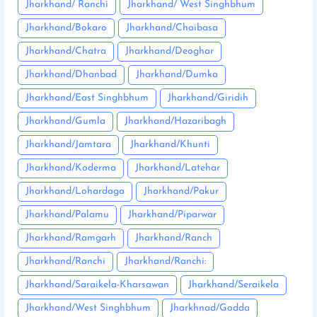
Jharkhand/ Ranchi
Jharkhand/ West Singhbhum
Jharkhand/Bokaro
Jharkhand/Chaibasa
Jharkhand/Chatra
Jharkhand/Deoghar
Jharkhand/Dhanbad
Jharkhand/Dumka
Jharkhand/East Singhbhum
Jharkhand/Giridih
Jharkhand/Gumla
Jharkhand/Hazaribagh
Jharkhand/Jamtara
Jharkhand/Khunti
Jharkhand/Koderma
Jharkhand/Latehar
Jharkhand/Lohardaga
Jharkhand/Pakur
Jharkhand/Palamu
Jharkhand/Piparwar
Jharkhand/Ramgarh
Jharkhand/Ranch
Jharkhand/Ranchi
Jharkhand/Ranchi:
Jharkhand/Saraikela-Kharsawan
Jharkhand/Seraikela
Jharkhand/West Singhbhum
Jharkhnad/Godda