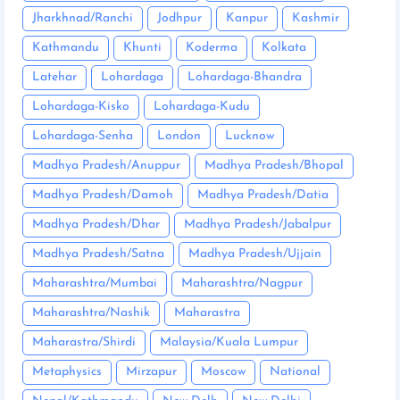
Jharkhnad/Ranchi
Jodhpur
Kanpur
Kashmir
Kathmandu
Khunti
Koderma
Kolkata
Latehar
Lohardaga
Lohardaga-Bhandra
Lohardaga-Kisko
Lohardaga-Kudu
Lohardaga-Senha
London
Lucknow
Madhya Pradesh/Anuppur
Madhya Pradesh/Bhopal
Madhya Pradesh/Damoh
Madhya Pradesh/Datia
Madhya Pradesh/Dhar
Madhya Pradesh/Jabalpur
Madhya Pradesh/Satna
Madhya Pradesh/Ujjain
Maharashtra/Mumbai
Maharashtra/Nagpur
Maharashtra/Nashik
Maharastra
Maharastra/Shirdi
Malaysia/Kuala Lumpur
Metaphysics
Mirzapur
Moscow
National