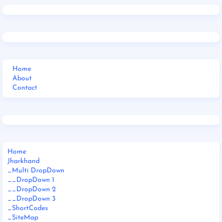
Home
About
Contact
Home
Jharkhand
_Multi DropDown
__DropDown 1
__DropDown 2
__DropDown 3
_ShortCodes
_SiteMap