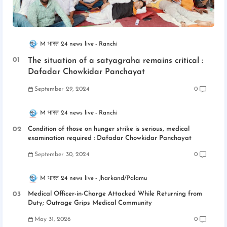
M भारत 24 news live
Ranchi
The situation of a satyagraha remains critical :
Dafadar Chowkidar Panchayat
September 29, 2024
0
M भारत 24 news live
Ranchi
Condition of those on hunger strike is serious, medical
examination required : Dafadar Chowkidar Panchayat
September 30, 2024
0
M भारत 24 news live
Jharkand/Palamu
Medical Officer-in-Charge Attacked While Returning from
Duty; Outrage Grips Medical Community
May 31, 2026
0