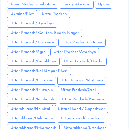
Tamil Nadu/Coimbatore
Turkiye/Ankara
Ujjain
Ukraine/Kiev
Uttar Pradesh
Uttar Pradesh/ Ayodhya
Uttar Pradesh/ Gautam Buddh Nagar
Uttar Pradesh/ Lucknow
Uttar Pradesh/ Sitapur
Uttar Pradesh/Agra
Uttar Pradesh/Ayodhya
Uttar Pradesh/Gorakhpur
Uttar Pradesh/Hardoi
Uttar Pradesh/Lakhimpur Kheri
Uttar Pradesh/Lucknow
Uttar Pradesh/Mathura
Uttar Pradesh/Mirzapur
Uttar Pradesh/Orai
Uttar Pradesh/Raebareli
Uttar Pradesh/Varanasi
Uttarahkand/Nainital
Uttarakhand / Gopeshwar
Uttarakhand/Dehradun
Uttarakhand/Haridwar
Uttarakhand/Pithoragarh
Uttarakhand/Uttarkashi