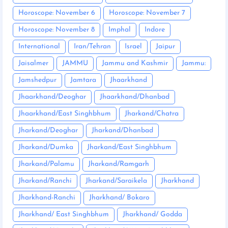
Horoscope: November 6
Horoscope: November 7
Horoscope: November 8
Imphal
Indore
International
Iran/Tehran
Israel
Jaipur
Jaisalmer
JAMMU
Jammu and Kashmir
Jammu:
Jamshedpur
Jamtara
Jhaarkhand
Jhaarkhand/Deoghar
Jhaarkhand/Dhanbad
Jhaarkhand/East Singhbhum
Jharkand/Chatra
Jharkand/Deoghar
Jharkand/Dhanbad
Jharkand/Dumka
Jharkand/East Singhbhum
Jharkand/Palamu
Jharkand/Ramgarh
Jharkand/Ranchi
Jharkand/Saraikela
Jharkhand
Jharkhand-Ranchi
Jharkhand/ Bokaro
Jharkhand/ East Singhbhum
Jharkhand/ Godda