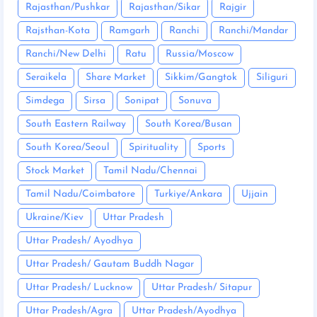
Rajasthan/Pushkar
Rajasthan/Sikar
Rajgir
Rajsthan-Kota
Ramgarh
Ranchi
Ranchi/Mandar
Ranchi/New Delhi
Ratu
Russia/Moscow
Seraikela
Share Market
Sikkim/Gangtok
Siliguri
Simdega
Sirsa
Sonipat
Sonuva
South Eastern Railway
South Korea/Busan
South Korea/Seoul
Spirituality
Sports
Stock Market
Tamil Nadu/Chennai
Tamil Nadu/Coimbatore
Turkiye/Ankara
Ujjain
Ukraine/Kiev
Uttar Pradesh
Uttar Pradesh/ Ayodhya
Uttar Pradesh/ Gautam Buddh Nagar
Uttar Pradesh/ Lucknow
Uttar Pradesh/ Sitapur
Uttar Pradesh/Agra
Uttar Pradesh/Ayodhya