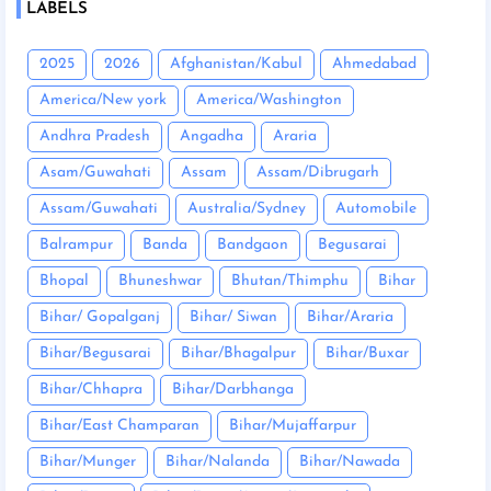
LABELS
2025
2026
Afghanistan/Kabul
Ahmedabad
America/New york
America/Washington
Andhra Pradesh
Angadha
Araria
Asam/Guwahati
Assam
Assam/Dibrugarh
Assam/Guwahati
Australia/Sydney
Automobile
Balrampur
Banda
Bandgaon
Begusarai
Bhopal
Bhuneshwar
Bhutan/Thimphu
Bihar
Bihar/ Gopalganj
Bihar/ Siwan
Bihar/Araria
Bihar/Begusarai
Bihar/Bhagalpur
Bihar/Buxar
Bihar/Chhapra
Bihar/Darbhanga
Bihar/East Champaran
Bihar/Mujaffarpur
Bihar/Munger
Bihar/Nalanda
Bihar/Nawada