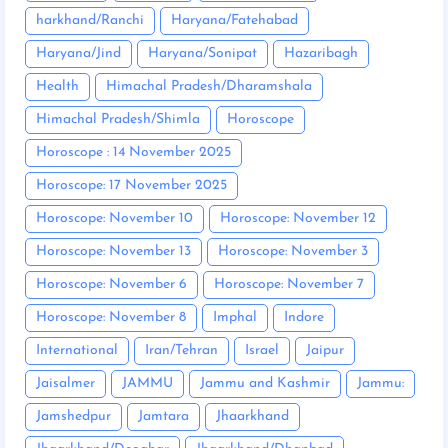
harkhand/Ranchi
Haryana/Fatehabad
Haryana/Jind
Haryana/Sonipat
Hazaribagh
Health
Himachal Pradesh/Dharamshala
Himachal Pradesh/Shimla
Horoscope
Horoscope : 14 November 2025
Horoscope: 17 November 2025
Horoscope: November 10
Horoscope: November 12
Horoscope: November 13
Horoscope: November 3
Horoscope: November 6
Horoscope: November 7
Horoscope: November 8
Imphal
Indore
International
Iran/Tehran
Israel
Jaipur
Jaisalmer
JAMMU
Jammu and Kashmir
Jammu:
Jamshedpur
Jamtara
Jhaarkhand