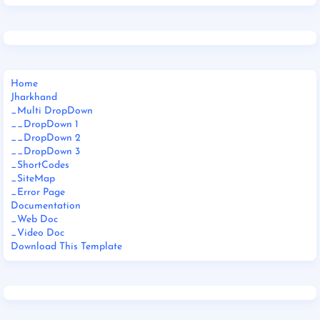
Home
Jharkhand
_Multi DropDown
__DropDown 1
__DropDown 2
__DropDown 3
_ShortCodes
_SiteMap
_Error Page
Documentation
_Web Doc
_Video Doc
Download This Template