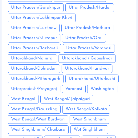
Uttar Pradesh/Gorakhpur
Uttar Pradesh/Hardoi
Uttar Pradesh/Lakhimpur Kheri
Uttar Pradesh/Lucknow
Uttar Pradesh/Mathura
Uttar Pradesh/Mirzapur
Uttar Pradesh/Orai
Uttar Pradesh/Raebareli
Uttar Pradesh/Varanasi
Uttarahkand/Nainital
Uttarakhand / Gopeshwar
Uttarakhand/Dehradun
Uttarakhand/Haridwar
Uttarakhand/Pithoragarh
Uttarakhand/Uttarkashi
Uttarpradesh/Prayagraj
Varanasi
Washington
West Bengal
West Bengal/ Jalpaiguri
West Bengal/Darjeeling
West Bengal/Kolkata
West Bengal/West Burdwan
West Singhbhum
West Singhbhum/ Chaibasa
Wet Singhbhum