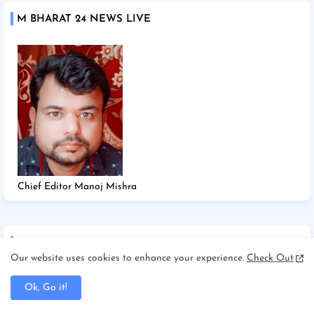
M BHARAT 24 NEWS LIVE
Chief Editor Manoj Mishra
TAGS
Our website uses cookies to enhance your experience.
Check Out
2025
2026
Afghanistan/Kabul
Ahmedabad
Ok, Go it!
America/New york
America/Washington