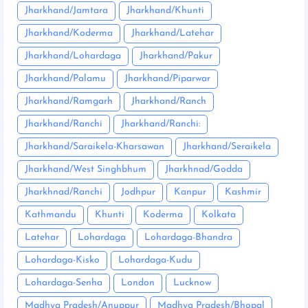
Jharkhand/Jamtara
Jharkhand/Khunti
Jharkhand/Koderma
Jharkhand/Latehar
Jharkhand/Lohardaga
Jharkhand/Pakur
Jharkhand/Palamu
Jharkhand/Piparwar
Jharkhand/Ramgarh
Jharkhand/Ranch
Jharkhand/Ranchi
Jharkhand/Ranchi:
Jharkhand/Saraikela-Kharsawan
Jharkhand/Seraikela
Jharkhand/West Singhbhum
Jharkhnad/Godda
Jharkhnad/Ranchi
Jodhpur
Kanpur
Kashmir
Kathmandu
Khunti
Koderma
Kolkata
Latehar
Lohardaga
Lohardaga-Bhandra
Lohardaga-Kisko
Lohardaga-Kudu
Lohardaga-Senha
London
Lucknow
Madhya Pradesh/Anuppur
Madhya Pradesh/Bhopal