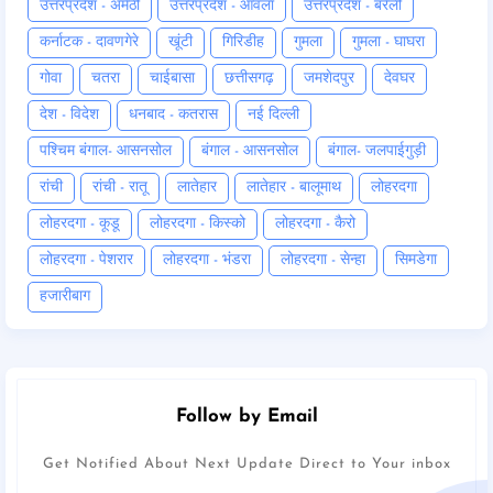
उत्तरप्रदेश - अमेठी
उत्तरप्रदेश - आँवला
उत्तरप्रदेश - बरेली
कर्नाटक - दावणगेरे
खूंटी
गिरिडीह
गुमला
गुमला - घाघरा
गोवा
चतरा
चाईबासा
छत्तीसगढ़
जमशेदपुर
देवघर
देश - विदेश
धनबाद - कतरास
नई दिल्ली
पश्चिम बंगाल- आसनसोल
बंगाल - आसनसोल
बंगाल- जलपाईगुड़ी
रांची
रांची - रातू
लातेहार
लातेहार - बालूमाथ
लोहरदगा
लोहरदगा - कूडू
लोहरदगा - किस्को
लोहरदगा - कैरो
लोहरदगा - पेशरार
लोहरदगा - भंडरा
लोहरदगा - सेन्हा
सिमडेगा
हजारीबाग
Follow by Email
Get Notified About Next Update Direct to Your inbox