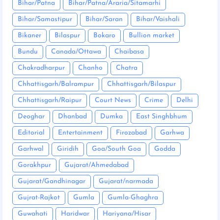
Bihar/Patna
Bihar/Patna/Araria/Sitamarhi
Bihar/Samastipur
Bihar/Saran
Bihar/Vaishali
Bikaner
Bilaspur
Bokaro
Bullion market
Bundu
Canada/Ottawa
Chaibasa
Chakradharpur
Chanho
Chatra
Chhattisgarh/Balrampur
Chhattisgarh/Bilaspur
Chhattisgarh/Raipur
Court News
Crime
Delhi
Deoghar
Dhanbad
Dumka
East Singhbhum
Editorial
Entertainment
Firozabad
Garhwa
Garhwal
Giridih
Goa/South Goa
Godda
Gorakhpur
Gujarat/Ahmedabad
Gujarat/Gandhinagar
Gujarat/narmada
Gujrat-Rajkot
Gumla
Gumla-Ghaghra
Guwahati
Haridwar
Hariyana/Hisar