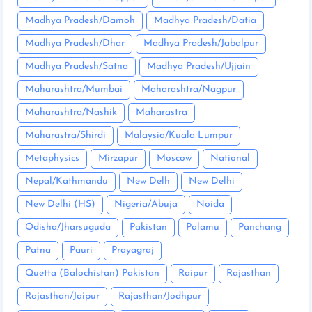
Madhya Pradesh/Damoh
Madhya Pradesh/Datia
Madhya Pradesh/Dhar
Madhya Pradesh/Jabalpur
Madhya Pradesh/Satna
Madhya Pradesh/Ujjain
Maharashtra/Mumbai
Maharashtra/Nagpur
Maharashtra/Nashik
Maharastra
Maharastra/Shirdi
Malaysia/Kuala Lumpur
Metaphysics
Mirzapur
Moscow
National
Nepal/Kathmandu
New Delh
New Delhi
New Delhi (HS)
Nigeria/Abuja
Noida
Odisha/Jharsuguda
Pakistan
Palamu
Panchang
Patna
Pauri
Prayagraj
Quetta (Balochistan) Pakistan
Raipur
Rajasthan
Rajasthan/Jaipur
Rajasthan/Jodhpur