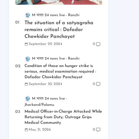
M भारत 24 news live
Ranchi
The situation of a satyagraha
remains critical : Dafadar
Chowkidar Panchayat
September 29, 2024
0
M भारत 24 news live
Ranchi
Condition of those on hunger strike is
serious, medical examination required :
Dafadar Chowkidar Panchayat
September 30, 2024
0
M भारत 24 news live
Jharkand/Palamu
Medical Officer-in-Charge Attacked While
Returning from Duty; Outrage Grips
Medical Community
May 31, 2026
0