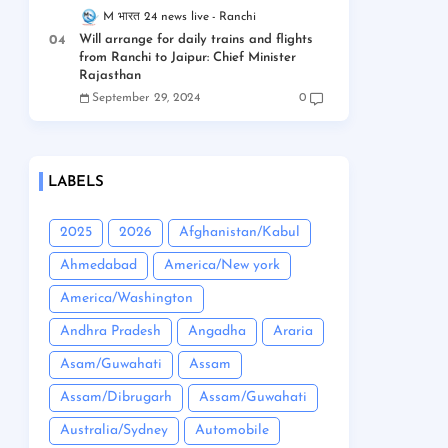
M भारत 24 news live
Ranchi
Will arrange for daily trains and flights
from Ranchi to Jaipur: Chief Minister
Rajasthan
September 29, 2024
0
LABELS
2025
2026
Afghanistan/Kabul
Ahmedabad
America/New york
America/Washington
Andhra Pradesh
Angadha
Araria
Asam/Guwahati
Assam
Assam/Dibrugarh
Assam/Guwahati
Australia/Sydney
Automobile