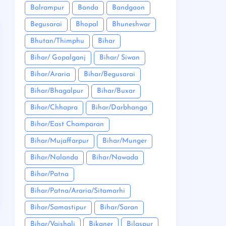
Balrampur
Banda
Bandgaon
Begusarai
Bhopal
Bhuneshwar
Bhutan/Thimphu
Bihar
Bihar/ Gopalganj
Bihar/ Siwan
Bihar/Araria
Bihar/Begusarai
Bihar/Bhagalpur
Bihar/Buxar
Bihar/Chhapra
Bihar/Darbhanga
Bihar/East Champaran
Bihar/Mujaffarpur
Bihar/Munger
Bihar/Nalanda
Bihar/Nawada
Bihar/Patna
Bihar/Patna/Araria/Sitamarhi
Bihar/Samastipur
Bihar/Saran
Bihar/Vaishali
Bikaner
Bilaspur