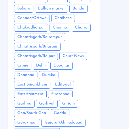
Bokaro
Bullion market
Bundu
Canada/Ottawa
Chaibasa
Chakradharpur
Chanho
Chatra
Chhattisgarh/Balrampur
Chhattisgarh/Bilaspur
Chhattisgarh/Raipur
Court News
Crime
Delhi
Deoghar
Dhanbad
Dumka
East Singhbhum
Editorial
Entertainment
Firozabad
Garhwa
Garhwal
Giridih
Goa/South Goa
Godda
Gorakhpur
Gujarat/Ahmedabad