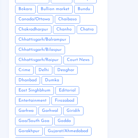
Bokaro
Bullion market
Bundu
Canada/Ottawa
Chaibasa
Chakradharpur
Chanho
Chatra
Chhattisgarh/Balrampur
Chhattisgarh/Bilaspur
Chhattisgarh/Raipur
Court News
Crime
Delhi
Deoghar
Dhanbad
Dumka
East Singhbhum
Editorial
Entertainment
Firozabad
Garhwa
Garhwal
Giridih
Goa/South Goa
Godda
Gorakhpur
Gujarat/Ahmedabad