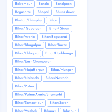
Balrampur
Banda
Bandgaon
Begusarai
Bhopal
Bhuneshwar
Bhutan/Thimphu
Bihar
Bihar/ Gopalganj
Bihar/ Siwan
Bihar/Araria
Bihar/Begusarai
Bihar/Bhagalpur
Bihar/Buxar
Bihar/Chhapra
Bihar/Darbhanga
Bihar/East Champaran
Bihar/Mujaffarpur
Bihar/Munger
Bihar/Nalanda
Bihar/Nawada
Bihar/Patna
Bihar/Patna/Araria/Sitamarhi
Bihar/Samastipur
Bihar/Saran
Bihar/Vaishali
Bikaner
Bilaspur