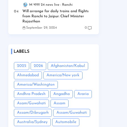
M भारत 24 news live
Ranchi
Will arrange for daily trains and flights
from Ranchi to Jaipur: Chief Minister
Rajasthan
September 29, 2024
0
LABELS
2025
2026
Afghanistan/Kabul
Ahmedabad
America/New york
America/Washington
Andhra Pradesh
Angadha
Araria
Asam/Guwahati
Assam
Assam/Dibrugarh
Assam/Guwahati
Australia/Sydney
Automobile