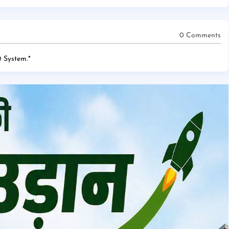
0 Comments
 System.
*