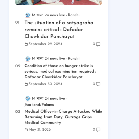
M भारत 24 news live
Ranchi
The situation of a satyagraha
remains critical : Dafadar
Chowkidar Panchayat
September 29, 2024
0
M भारत 24 news live
Ranchi
Condition of those on hunger strike is
serious, medical examination required :
Dafadar Chowkidar Panchayat
September 30, 2024
0
M भारत 24 news live
Jharkand/Palamu
Medical Officer-in-Charge Attacked While
Returning from Duty; Outrage Grips
Medical Community
May 31, 2026
0