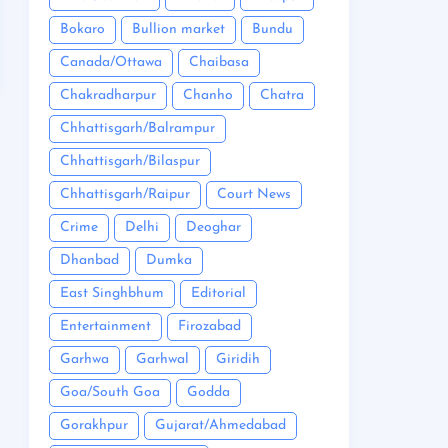
Bokaro
Bullion market
Bundu
Canada/Ottawa
Chaibasa
Chakradharpur
Chanho
Chatra
Chhattisgarh/Balrampur
Chhattisgarh/Bilaspur
Chhattisgarh/Raipur
Court News
Crime
Delhi
Deoghar
Dhanbad
Dumka
East Singhbhum
Editorial
Entertainment
Firozabad
Garhwa
Garhwal
Giridih
Goa/South Goa
Godda
Gorakhpur
Gujarat/Ahmedabad