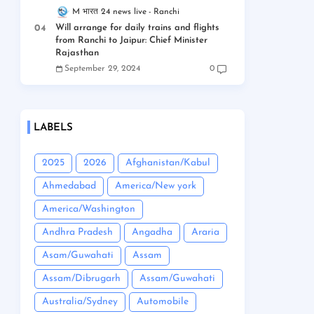
M भारत 24 news live
Ranchi
Will arrange for daily trains and flights
from Ranchi to Jaipur: Chief Minister
Rajasthan
September 29, 2024
0
LABELS
2025
2026
Afghanistan/Kabul
Ahmedabad
America/New york
America/Washington
Andhra Pradesh
Angadha
Araria
Asam/Guwahati
Assam
Assam/Dibrugarh
Assam/Guwahati
Australia/Sydney
Automobile