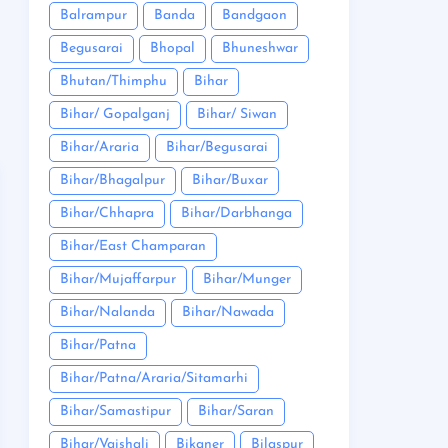
Balrampur
Banda
Bandgaon
Begusarai
Bhopal
Bhuneshwar
Bhutan/Thimphu
Bihar
Bihar/ Gopalganj
Bihar/ Siwan
Bihar/Araria
Bihar/Begusarai
Bihar/Bhagalpur
Bihar/Buxar
Bihar/Chhapra
Bihar/Darbhanga
Bihar/East Champaran
Bihar/Mujaffarpur
Bihar/Munger
Bihar/Nalanda
Bihar/Nawada
Bihar/Patna
Bihar/Patna/Araria/Sitamarhi
Bihar/Samastipur
Bihar/Saran
Bihar/Vaishali
Bikaner
Bilaspur