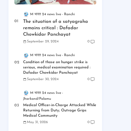
M भारत 24 news live
Ranchi
The situation of a satyagraha
remains critical : Dafadar
Chowkidar Panchayat
September 29, 2024
0
M भारत 24 news live
Ranchi
Condition of those on hunger strike is
serious, medical examination required :
Dafadar Chowkidar Panchayat
September 30, 2024
0
M भारत 24 news live
Jharkand/Palamu
Medical Officer-in-Charge Attacked While
Returning from Duty; Outrage Grips
Medical Community
May 31, 2026
0