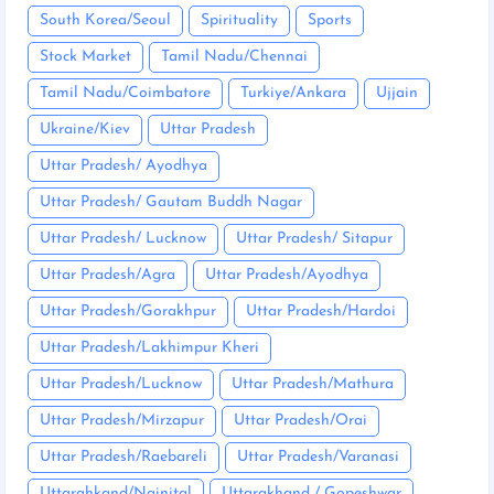
South Korea/Seoul
Spirituality
Sports
Stock Market
Tamil Nadu/Chennai
Tamil Nadu/Coimbatore
Turkiye/Ankara
Ujjain
Ukraine/Kiev
Uttar Pradesh
Uttar Pradesh/ Ayodhya
Uttar Pradesh/ Gautam Buddh Nagar
Uttar Pradesh/ Lucknow
Uttar Pradesh/ Sitapur
Uttar Pradesh/Agra
Uttar Pradesh/Ayodhya
Uttar Pradesh/Gorakhpur
Uttar Pradesh/Hardoi
Uttar Pradesh/Lakhimpur Kheri
Uttar Pradesh/Lucknow
Uttar Pradesh/Mathura
Uttar Pradesh/Mirzapur
Uttar Pradesh/Orai
Uttar Pradesh/Raebareli
Uttar Pradesh/Varanasi
Uttarahkand/Nainital
Uttarakhand / Gopeshwar