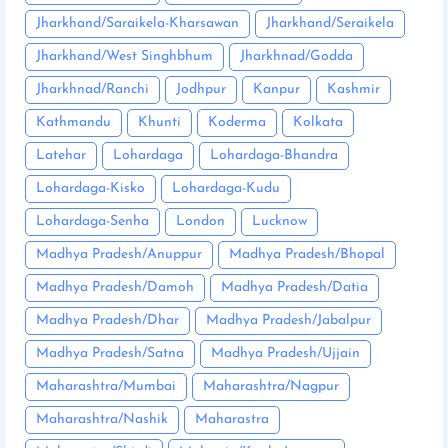
Jharkhand/Saraikela-Kharsawan
Jharkhand/Seraikela
Jharkhand/West Singhbhum
Jharkhnad/Godda
Jharkhnad/Ranchi
Jodhpur
Kanpur
Kashmir
Kathmandu
Khunti
Koderma
Kolkata
Latehar
Lohardaga
Lohardaga-Bhandra
Lohardaga-Kisko
Lohardaga-Kudu
Lohardaga-Senha
London
Lucknow
Madhya Pradesh/Anuppur
Madhya Pradesh/Bhopal
Madhya Pradesh/Damoh
Madhya Pradesh/Datia
Madhya Pradesh/Dhar
Madhya Pradesh/Jabalpur
Madhya Pradesh/Satna
Madhya Pradesh/Ujjain
Maharashtra/Mumbai
Maharashtra/Nagpur
Maharashtra/Nashik
Maharastra