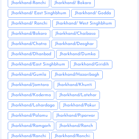
Jharkhand-Ranchi
Jharkhand/ Bokaro
Jharkhand/ East Singhbhum
Jharkhand/ Godda
Jharkhand/ Ranchi
Jharkhand/ West Singhbhum
Jharkhand/Bokaro
Jharkhand/Chaibasa
Jharkhand/Chatra
Jharkhand/Deoghar
Jharkhand/Dhanbad
Jharkhand/Dumka
Jharkhand/East Singhbhum
Jharkhand/Giridih
Jharkhand/Gumla
Jharkhand/Hazaribagh
Jharkhand/Jamtara
Jharkhand/Khunti
Jharkhand/Koderma
Jharkhand/Latehar
Jharkhand/Lohardaga
Jharkhand/Pakur
Jharkhand/Palamu
Jharkhand/Piparwar
Jharkhand/Ramgarh
Jharkhand/Ranch
Jharkhand/Ranchi
Jharkhand/Ranchi: