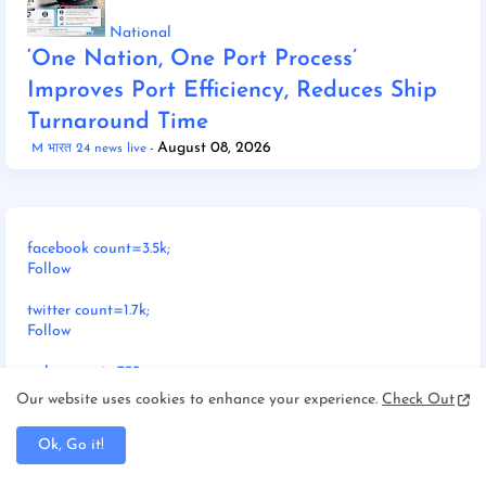
National
‘One Nation, One Port Process’
Improves Port Efficiency, Reduces Ship
Turnaround Time
August 08, 2026
M भारत 24 news live
facebook count=3.5k;
Follow
twitter count=1.7k;
Follow
gplus count=735;
Follow
Our website uses cookies to enhance your experience.
Check Out
youtube count=2.8k;
Ok, Go it!
Follow