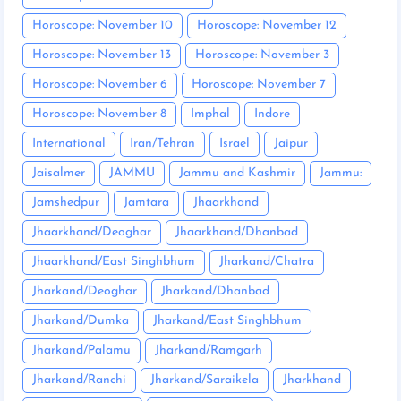
Horoscope: November 10
Horoscope: November 12
Horoscope: November 13
Horoscope: November 3
Horoscope: November 6
Horoscope: November 7
Horoscope: November 8
Imphal
Indore
International
Iran/Tehran
Israel
Jaipur
Jaisalmer
JAMMU
Jammu and Kashmir
Jammu:
Jamshedpur
Jamtara
Jhaarkhand
Jhaarkhand/Deoghar
Jhaarkhand/Dhanbad
Jhaarkhand/East Singhbhum
Jharkand/Chatra
Jharkand/Deoghar
Jharkand/Dhanbad
Jharkand/Dumka
Jharkand/East Singhbhum
Jharkand/Palamu
Jharkand/Ramgarh
Jharkand/Ranchi
Jharkand/Saraikela
Jharkhand