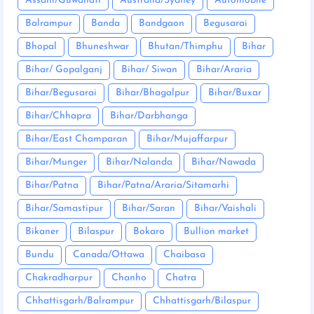
Assam/Guwahati
Australia/Sydney
Automobile
Balrampur
Banda
Bandgaon
Begusarai
Bhopal
Bhuneshwar
Bhutan/Thimphu
Bihar
Bihar/ Gopalganj
Bihar/ Siwan
Bihar/Araria
Bihar/Begusarai
Bihar/Bhagalpur
Bihar/Buxar
Bihar/Chhapra
Bihar/Darbhanga
Bihar/East Champaran
Bihar/Mujaffarpur
Bihar/Munger
Bihar/Nalanda
Bihar/Nawada
Bihar/Patna
Bihar/Patna/Araria/Sitamarhi
Bihar/Samastipur
Bihar/Saran
Bihar/Vaishali
Bikaner
Bilaspur
Bokaro
Bullion market
Bundu
Canada/Ottawa
Chaibasa
Chakradharpur
Chanho
Chatra
Chhattisgarh/Balrampur
Chhattisgarh/Bilaspur