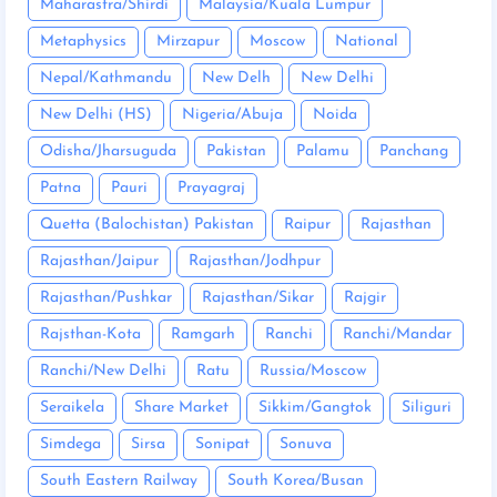
Maharastra/Shirdi
Malaysia/Kuala Lumpur
Metaphysics
Mirzapur
Moscow
National
Nepal/Kathmandu
New Delh
New Delhi
New Delhi (HS)
Nigeria/Abuja
Noida
Odisha/Jharsuguda
Pakistan
Palamu
Panchang
Patna
Pauri
Prayagraj
Quetta (Balochistan) Pakistan
Raipur
Rajasthan
Rajasthan/Jaipur
Rajasthan/Jodhpur
Rajasthan/Pushkar
Rajasthan/Sikar
Rajgir
Rajsthan-Kota
Ramgarh
Ranchi
Ranchi/Mandar
Ranchi/New Delhi
Ratu
Russia/Moscow
Seraikela
Share Market
Sikkim/Gangtok
Siliguri
Simdega
Sirsa
Sonipat
Sonuva
South Eastern Railway
South Korea/Busan