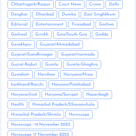
Chhattisgarh/Raipur
Court News
Crime
Delhi
Deoghar
Dhanbad
Dumka
East Singhbhum
Editorial
Entertainment
Firozabad
Garhwa
Garhwal
Giridih
Goa/South Goa
Godda
Gorakhpur
Gujarat/Ahmedabad
Gujarat/Gandhinagar
Gujarat/narmada
Gujrat-Rajkot
Gumla
Gumla-Ghaghra
Guwahati
Haridwar
Hariyana/Hisar
harkhand/Ranchi
Haryana/Fatehabad
Haryana/Jind
Haryana/Sonipat
Hazaribagh
Health
Himachal Pradesh/Dharamshala
Himachal Pradesh/Shimla
Horoscope
Horoscope : 14 November 2025
Horoscope: 17 November 2025