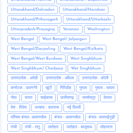
Uttarakhand/Dehradun
Uttarakhand/Haridwar
Uttarakhand/Pithoragarh
Uttarakhand/Uttarkashi
Uttarpradesh/Prayagraj
Varanasi
Washington
West Bengal
West Bengal/ Jalpaiguri
West Bengal/Darjeeling
West Bengal/Kolkata
West Bengal/West Burdwan
West Singhbhum
West Singhbhum/ Chaibasa
Wet Singhbhum
उत्तरप्रदेश - अमेठी
उत्तरप्रदेश - आँवला
उत्तरप्रदेश - बरेली
कर्नाटक - दावणगेरे
खूंटी
गिरिडीह
गुमला
गुमला - घाघरा
गोवा
चतरा
चाईबासा
छत्तीसगढ़
जमशेदपुर
देवघर
देश - विदेश
धनबाद - कतरास
नई दिल्ली
पश्चिम बंगाल- आसनसोल
बंगाल - आसनसोल
बंगाल- जलपाईगुड़ी
रांची
रांची - रातू
लातेहार
लातेहार - बालूमाथ
लोहरदगा